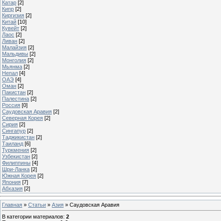
Катар
[2]
Кипр
[2]
Киргизия
[2]
Китай
[10]
Кувейт
[2]
Лаос
[2]
Ливан
[2]
Малайзия
[2]
Мальдивы
[2]
Монголия
[2]
Мьянма
[2]
Непал
[4]
ОАЭ
[4]
Оман
[2]
Пакистан
[2]
Палестина
[2]
Россия
[0]
Саудовская Аравия
[2]
Северная Корея
[2]
Сирия
[2]
Сингапур
[2]
Таджикистан
[2]
Таиланд
[6]
Туркмения
[2]
Узбекистан
[2]
Филиппины
[4]
Шри-Ланка
[2]
Южная Корея
[2]
Япония
[7]
Абхазия
[2]
Главная
»
Статьи
»
Азия
» Саудовская Аравия
В категории материалов
:
2