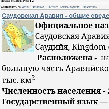
Показано материалов
:
1-2
Сортировать по
:
Дате
·
Названию
·
Рейтингу
·
Комментариям
·
Просмотрам
Саудовская Аравия - общие свед
Официальное наз
Саудовская Аравия
Саудийя,
Kingdom
Расположена -
н
большую часть Аравийско
2
тыс. км
Численность населения
-
Государственный язык
— 