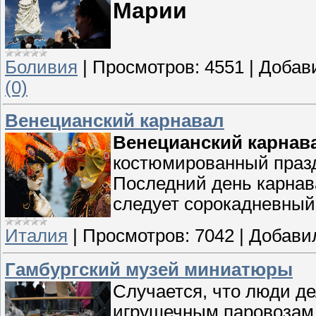
Марии
Боливия
|
Просмотров:
4551
|
Добав
(0)
Венецианский карнавал
Венецианский карнав
костюмированный празд
Последний день карнав
следует сорокадневный
Италия
|
Просмотров:
7042
|
Добави
Гамбургский музей миниатюры
Случается, что люди д
игрушечным паровозам 