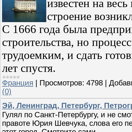
известен на весь 
строение возникл
С 1666 года была предпри
строительства, но процес
трудоемким, и сдать гото
лет спустя.
Франция
|
Просмотров:
4798
|
Добав
(0)
Эй, Ленинград, Петербург, Петро
Гулял по Санкт-Петербургу, и не смо
правоте Юрия Шевчука, слова его п
этот город. Смотрите сами…