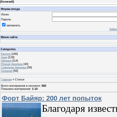
[
Колизей
]
Форма входа
Логин:
Пароль:
запомнить
Забыл
Меню сайта
Categories
Европа
[186]
Азия
[128]
Африка
[114]
Южная Америка
[40]
Северная Америка
[58]
Океания
[56]
Главная
»
Статьи
Всего материалов в каталоге
:
582
Показано материалов
:
1-10
Форт Байяр: 200 лет попыток
Благодаря извест