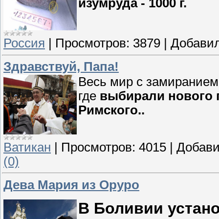
изумруда - 1000 г.
Россия
|
Просмотров:
3879
|
Добавил
Здравствуй, Папа!
Весь мир с замиранием 
где
выбирали нового г
Римского..
Ватикан
|
Просмотров:
4015
|
Добави
(0)
Дева Мария из Оруро
В Боливии устан