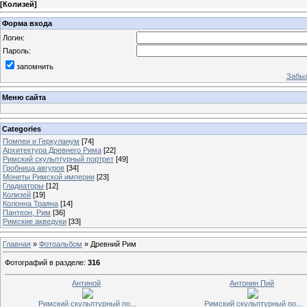
[
Колизей
]
Форма входа
Логин:
Пароль:
запомнить
Забыл
Меню сайта
Categories
Помпеи и Геркуланум
[74]
Архитектура Древнего Рима
[22]
Римский скульптурный портрет
[49]
Гробница авгуров
[34]
Монеты Римской империи
[23]
Гладиаторы
[12]
Колизей
[19]
Колонна Траяна
[14]
Пантеон, Рим
[36]
Римские акведуки
[33]
Главная
»
Фотоальбом
» Древний Рим
Фотографий в разделе
:
316
Антиной
Антонин Пий
Римский скульптурный по...
Римский скульптурный по...