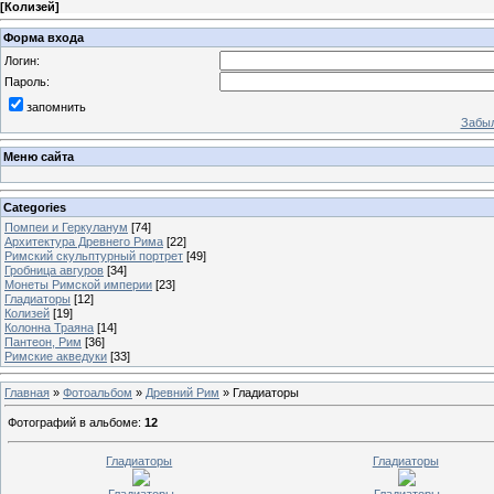
[
Колизей
]
Форма входа
Логин:
Пароль:
запомнить
Забыл
Меню сайта
Categories
Помпеи и Геркуланум
[74]
Архитектура Древнего Рима
[22]
Римский скульптурный портрет
[49]
Гробница авгуров
[34]
Монеты Римской империи
[23]
Гладиаторы
[12]
Колизей
[19]
Колонна Траяна
[14]
Пантеон, Рим
[36]
Римские акведуки
[33]
Главная
»
Фотоальбом
»
Древний Рим
» Гладиаторы
Фотографий в альбоме
:
12
Гладиаторы
Гладиаторы