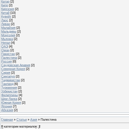
Катар
[2]
Кипр
[2]
Киргизия
[2]
Китай
[10]
Кувейт
[2]
Лаос
[2]
Ливан
[2]
Малайзия
[2]
Мальдивы
[2]
Монголия
[2]
Мьянма
[2]
Непал
[4]
ОАЭ
[4]
Оман
[2]
Пакистан
[2]
Палестина
[2]
Россия
[0]
Саудовская Аравия
[2]
Северная Корея
[2]
Сирия
[2]
Сингапур
[2]
Таджикистан
[2]
Таиланд
[6]
Туркмения
[2]
Узбекистан
[2]
Филиппины
[4]
Шри-Ланка
[2]
Южная Корея
[2]
Япония
[7]
Абхазия
[2]
Главная
»
Статьи
»
Азия
» Палестина
В категории материалов
:
2