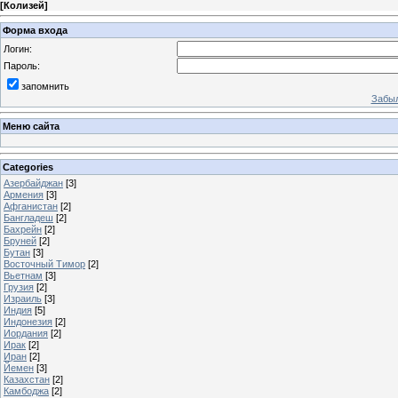
[
Колизей
]
Форма входа
Логин:
Пароль:
запомнить
Забыл
Меню сайта
Categories
Азербайджан
[3]
Армения
[3]
Афганистан
[2]
Бангладеш
[2]
Бахрейн
[2]
Бруней
[2]
Бутан
[3]
Восточный Тимор
[2]
Вьетнам
[3]
Грузия
[2]
Израиль
[3]
Индия
[5]
Индонезия
[2]
Иордания
[2]
Ирак
[2]
Иран
[2]
Йемен
[3]
Казахстан
[2]
Камбоджа
[2]