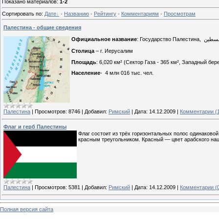
Показано материалов
:
1-2
Сортировать по
:
Дате
·
Названию
·
Рейтингу
·
Комментариям
·
Просмотрам
Палестина - общие сведения
Официальное название
: Государство Палестина,
سطين
Столица
– г. Иерусалим
Площадь
: 6,020 км² (Сектор Газа - 365 км², Западный бер
Население
-
4 млн 016 тыс. чел.
Палестина
|
Просмотров:
8746
|
Добавил:
Римский
|
Дата:
14.12.2009
|
Комментарии (
Флаг и герб Палестины
Флаг состоит из трёх горизонтальных полос одинаков
красным треугольником. Красный — цвет арабского на
Палестина
|
Просмотров:
5381
|
Добавил:
Римский
|
Дата:
14.12.2009
|
Комментарии (
Полная версия сайта