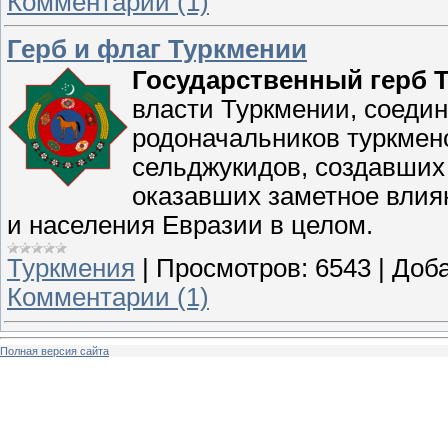
Комментарии (1)
Герб и флаг Туркмении
Государственный герб 
власти Туркмении, соедин
родоначальников туркменс
сельджукидов, создавших
оказавших заметное влиян
и населения Евразии в целом.
Туркмения
|
Просмотров:
6543
|
Доба
Комментарии (1)
Полная версия сайта