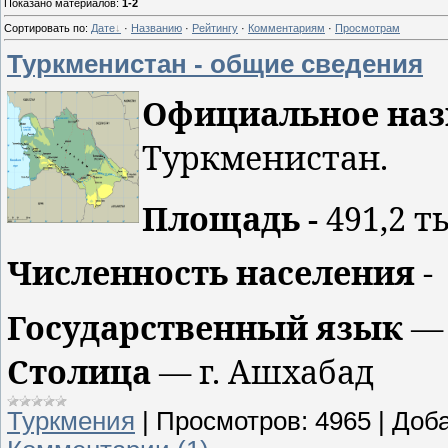
Показано материалов
:
1-2
Сортировать по
:
Дате
·
Названию
·
Рейтингу
·
Комментариям
·
Просмотрам
Туркменистан - общие сведения
Официальное наз
Туркменистан.
Площадь -
491,2 т
Численность населения
Государственный язык
— 
Столица
— г. Ашхабад
Туркмения
|
Просмотров:
4965
|
Доба