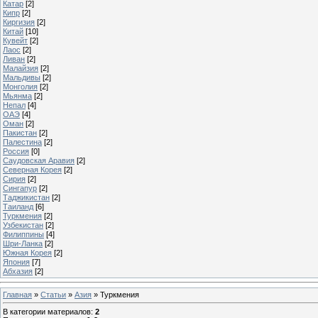
Катар
[2]
Кипр
[2]
Киргизия
[2]
Китай
[10]
Кувейт
[2]
Лаос
[2]
Ливан
[2]
Малайзия
[2]
Мальдивы
[2]
Монголия
[2]
Мьянма
[2]
Непал
[4]
ОАЭ
[4]
Оман
[2]
Пакистан
[2]
Палестина
[2]
Россия
[0]
Саудовская Аравия
[2]
Северная Корея
[2]
Сирия
[2]
Сингапур
[2]
Таджикистан
[2]
Таиланд
[6]
Туркмения
[2]
Узбекистан
[2]
Филиппины
[4]
Шри-Ланка
[2]
Южная Корея
[2]
Япония
[7]
Абхазия
[2]
Главная
»
Статьи
»
Азия
» Туркмения
В категории материалов
:
2