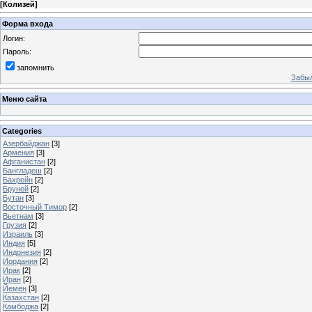
[
Колизей
]
Форма входа
Логин:
Пароль:
запомнить
Забыл
Меню сайта
Categories
Азербайджан
[3]
Армения
[3]
Афганистан
[2]
Бангладеш
[2]
Бахрейн
[2]
Бруней
[2]
Бутан
[3]
Восточный Тимор
[2]
Вьетнам
[3]
Грузия
[2]
Израиль
[3]
Индия
[5]
Индонезия
[2]
Иордания
[2]
Ирак
[2]
Иран
[2]
Йемен
[3]
Казахстан
[2]
Камбоджа
[2]