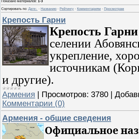
Показано материалов
:
1-3
Сортировать по
:
Дате
·
Названию
·
Рейтингу
·
Комментариям
·
Просмотрам
Крепость Гарни
Крепость Гарн
селении Абовянс
укрепление, хор
источникам (Кор
и другие).
Армения
|
Просмотров:
3780
|
Добав
Комментарии (0)
Армения - общие сведения
Официальное наз