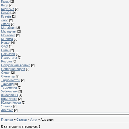
Катар
[2]
Кипр
[2]
Киргизия
[2]
Китай
[10]
Кувейт
[2]
Лаос
[2]
Ливан
[2]
Малайзия
[2]
Мальдивы
[2]
Монголия
[2]
Мьянма
[2]
Непал
[4]
ОАЭ
[4]
Оман
[2]
Пакистан
[2]
Палестина
[2]
Россия
[0]
Саудовская Аравия
[2]
Северная Корея
[2]
Сирия
[2]
Сингапур
[2]
Таджикистан
[2]
Таиланд
[6]
Туркмения
[2]
Узбекистан
[2]
Филиппины
[4]
Шри-Ланка
[2]
Южная Корея
[2]
Япония
[7]
Абхазия
[2]
Главная
»
Статьи
»
Азия
» Армения
В категории материалов
:
3