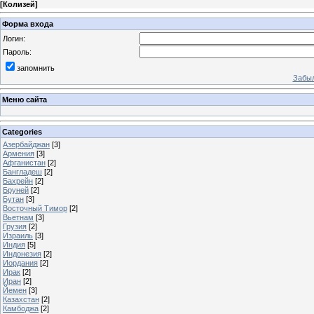
[
Колизей
]
Форма входа
Логин:
Пароль:
запомнить
Забыл
Меню сайта
Categories
Азербайджан
[3]
Армения
[3]
Афганистан
[2]
Бангладеш
[2]
Бахрейн
[2]
Бруней
[2]
Бутан
[3]
Восточный Тимор
[2]
Вьетнам
[3]
Грузия
[2]
Израиль
[3]
Индия
[5]
Индонезия
[2]
Иордания
[2]
Ирак
[2]
Иран
[2]
Йемен
[3]
Казахстан
[2]
Камбоджа
[2]