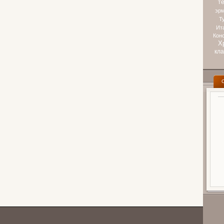
т
эр
Т
Ит
Кон
Х
кл