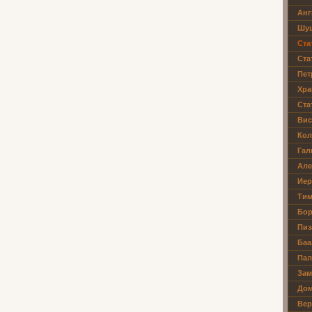
Анг
Шуш
Ста
Ста
Пет
Хра
Ста
Вис
Кол
Гал
Але
Иер
Тим
Бор
Пиз
Баа
Пал
Зам
Дом
Вер