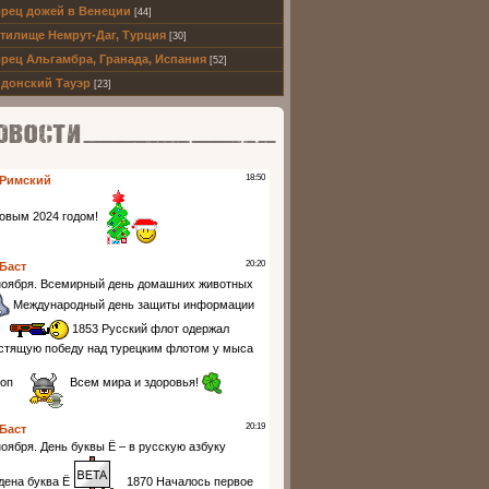
рец дожей в Венеции
[44]
тилище Немрут-Даг, Турция
[30]
рец Альгамбра, Гранада, Испания
[52]
донский Тауэр
[23]
ти партнеров