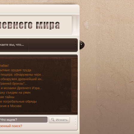
наете вы, что...
табак!
ытные орудия труда
 пещера: обнаружены чере...
 обнаружен древнейший ин...
"ранней бронзы"...
 и мозаики Древнего Изра...
шку съедим на ужин
ие тайны
е погребальные обряды
огия в Москве
ренный поиск?