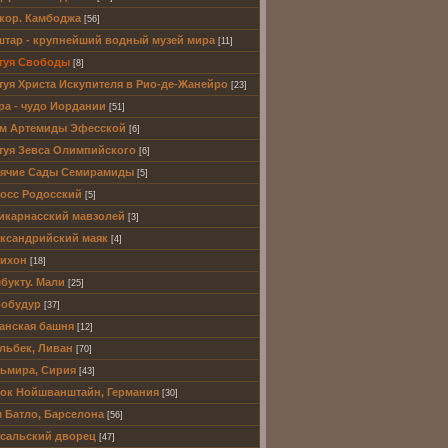
кор. Камбоджа
[56]
тар - крупнейший водный музей мира
[11]
туя Свободы
[8]
туя Христа Искупителя в Рио-де-Жанейро
[23]
ра - чудо Иордании
[51]
м Артемиды Эфесской
[6]
туя Зевса Олимпийского
[6]
ячие Сады Семирамиды
[5]
осс Родосский
[5]
икарнасский мавзолей
[3]
ксандрийский маяк
[4]
ихон
[18]
букту. Мали
[25]
обудур
[37]
анская башня
[12]
льбек, Ливан
[70]
ьмира, Сирия
[43]
ок Нойшванштайн, Германия
[30]
 Батло, Барселона
[56]
сальский дворец
[47]