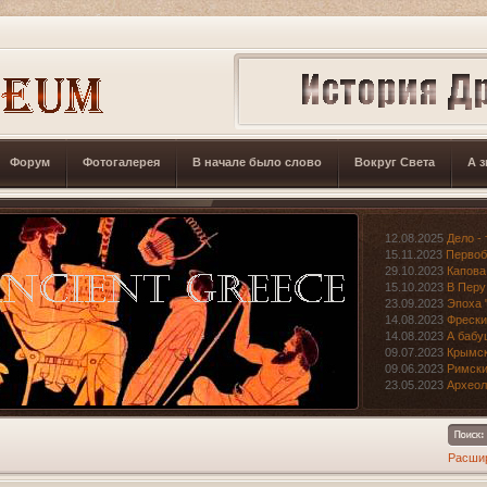
Форум
Фотогалерея
В начале было слово
Вокруг Света
А з
12.08.2025
Дело - 
15.11.2023
Первоб
29.10.2023
Капова
15.10.2023
В Перу
23.09.2023
Эпоха 
14.08.2023
Фрески
14.08.2023
А бабу
09.07.2023
Крымск
09.06.2023
Римски
23.05.2023
Археол
Расши