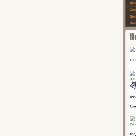
Дво
Свя
Дво
Лон
Новос