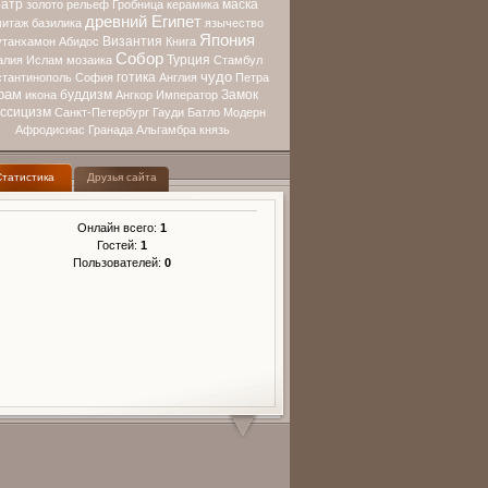
еатр
маска
золото
рельеф
Гробница
керамика
древний Египет
митаж
базилика
язычество
Япония
Византия
утанхамон
Абидос
Книга
Собор
Турция
алия
Ислам
мозаика
Стамбул
чудо
готика
стантинополь
София
Англия
Петра
рам
буддизм
Замок
икона
Ангкор
Император
ассицизм
Санкт-Петербург
Гауди
Батло
Модерн
Афродисиас
Гранада
Альгамбра
князь
Статистика
Друзья сайта
Онлайн всего:
1
Гостей:
1
Пользователей:
0