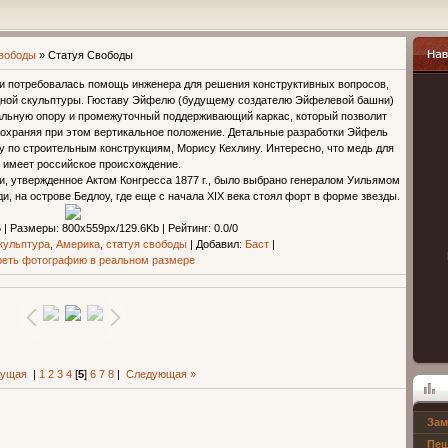
вободы
» Статуя Свободы
и потребовалась помощь инженера для решения конструктивных вопросов,
Навиг
едной скульптуры. Гюставу Эйфелю (будущему создателю Эйфелевой башни)
альную опору и промежуточный поддерживающий каркас, который позволит
сохраняя при этом вертикальное положение. Детальные разработки Эйфель
 по строительным конструкциям, Морису Кехлину. Интересно, что медь для
 имеет российское происхождение.
и, утвержденное Актом Конгресса 1877 г., было выбрано генералом Уильямом
, на острове Бедлоу, где еще с начала XIX века стоял форт в форме звезды.
5 |
Размеры
: 800x559px/129.6Kb |
Рейтинг
: 0.0/0
кульптура
,
Америка
,
статуя свободы
|
Добавил
:
Баст
|
еть фотографию в реальном размере
дущая
|
1
2
3
4
[
5
]
6
7
8
|
Следующая »
Зам
Опрос
Пещ