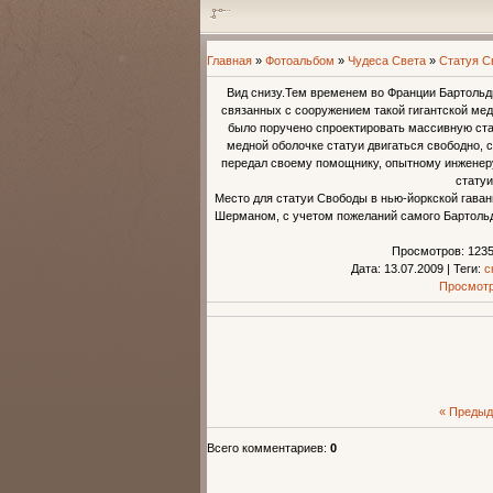
Главная
»
Фотоальбом
»
Чудеса Света
»
Статуя С
Вид снизу.Тем временем во Франции Бартольд
связанных с сооружением такой гигантской м
было поручено спроектировать массивную ст
медной оболочке статуи двигаться свободно, 
передал своему помощнику, опытному инженеру
статуи
Место для статуи Свободы в нью-йоркской гаван
Шерманом, с учетом пожеланий самого Бартольди
Просмотров
: 123
Дата
: 13.07.2009
|
Теги
:
с
Просмотр
« Преды
Всего комментариев
:
0