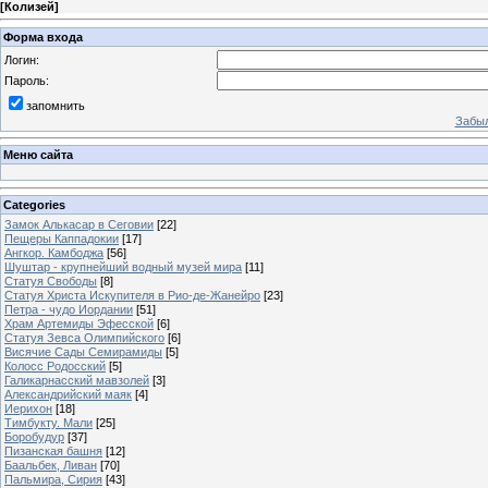
[
Колизей
]
Форма входа
Логин:
Пароль:
запомнить
Забыл
Меню сайта
Categories
Замок Алькасар в Сеговии
[22]
Пещеры Каппадокии
[17]
Ангкор. Камбоджа
[56]
Шуштар - крупнейший водный музей мира
[11]
Статуя Свободы
[8]
Статуя Христа Искупителя в Рио-де-Жанейро
[23]
Петра - чудо Иордании
[51]
Храм Артемиды Эфесской
[6]
Статуя Зевса Олимпийского
[6]
Висячие Сады Семирамиды
[5]
Колосс Родосский
[5]
Галикарнасский мавзолей
[3]
Александрийский маяк
[4]
Иерихон
[18]
Тимбукту. Мали
[25]
Боробудур
[37]
Пизанская башня
[12]
Баальбек, Ливан
[70]
Пальмира, Сирия
[43]