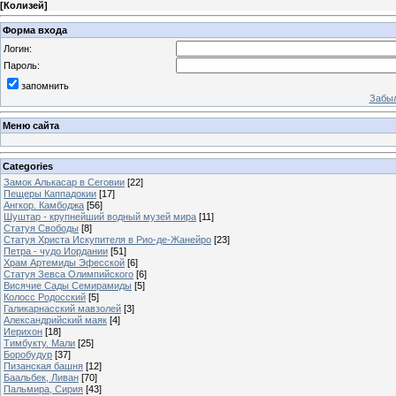
[
Колизей
]
Форма входа
Логин:
Пароль:
запомнить
Забыл
Меню сайта
Categories
Замок Алькасар в Сеговии
[22]
Пещеры Каппадокии
[17]
Ангкор. Камбоджа
[56]
Шуштар - крупнейший водный музей мира
[11]
Статуя Свободы
[8]
Статуя Христа Искупителя в Рио-де-Жанейро
[23]
Петра - чудо Иордании
[51]
Храм Артемиды Эфесской
[6]
Статуя Зевса Олимпийского
[6]
Висячие Сады Семирамиды
[5]
Колосс Родосский
[5]
Галикарнасский мавзолей
[3]
Александрийский маяк
[4]
Иерихон
[18]
Тимбукту. Мали
[25]
Боробудур
[37]
Пизанская башня
[12]
Баальбек, Ливан
[70]
Пальмира, Сирия
[43]