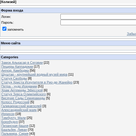
[
Колизей
]
Форма входа
Логин:
Пароль:
запомнить
Забыл
Меню сайта
Categories
Замок Алькасар в Сеговии
[22]
Пещеры Каппадокии
[17]
Ангкор. Камбоджа
[56]
Шуштар - крупнейший водный музей мира
[11]
Статуя Свободы
[8]
Статуя Христа Искупителя в Рио-де-Жанейро
[23]
Петра - чудо Иордании
[51]
Храм Артемиды Эфесской
[6]
Статуя Зевса Олимпийского
[6]
Висячие Сады Семирамиды
[5]
Колосс Родосский
[5]
Галикарнасский мавзолей
[3]
Александрийский маяк
[4]
Иерихон
[18]
Тимбукту. Мали
[25]
Боробудур
[37]
Пизанская башня
[12]
Баальбек, Ливан
[70]
Пальмира, Сирия
[43]