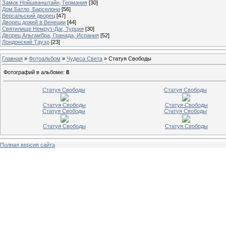
Замок Нойшванштайн, Германия
[30]
Дом Батло, Барселона
[56]
Версальский дворец
[47]
Дворец дожей в Венеции
[44]
Святилище Немрут-Даг, Турция
[30]
Дворец Альгамбра, Гранада, Испания
[52]
Лондонский Тауэр
[23]
Главная
»
Фотоальбом
»
Чудеса Света
» Статуя Свободы
Фотографий в альбоме
:
8
Статуя Свободы
Статуя Свободы
Статуя Свободы
Статуя Свободы
Статуя Свободы
Статуя Свободы
Статуя Свободы
Статуя Свободы
Полная версия сайта