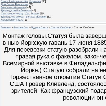
Замок Нойшванштайн, Германия
[30]
Дом Батло, Барселона
[56]
Версальский дворец
[47]
Дворец дожей в Венеции
[44]
Святилище Немрут-Даг, Турция
[30]
Дворец Альгамбра, Гранада, Испания
[52]
Лондонский Тауэр
[23]
Главная
»
Фотоальбом
»
Чудеса Света
»
Статуя Свободы
» Статуя Свободы
Монтаж головы.Статуя была заверш
в нью-йоркскую гавань 17 июня 1885
Для перевозки статую разобрали на
правая рука с факелом, законч
Всемирной выставке в Филадельфии
Йорке.) Статую собрали на е
Торжественное открытие Статуи 
США Гровер Кливленд, состоялось
зрителей. Как французский пода
революции он о