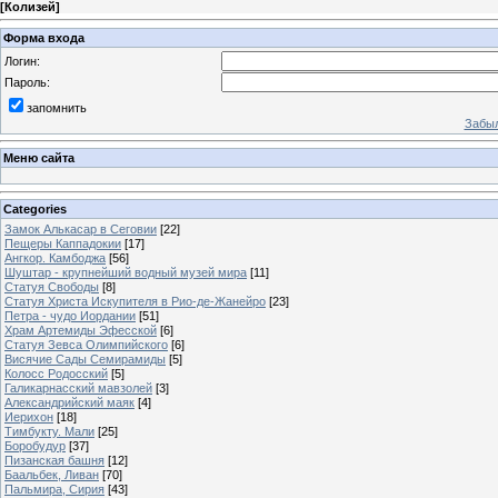
[
Колизей
]
Форма входа
Логин:
Пароль:
запомнить
Забыл
Меню сайта
Categories
Замок Алькасар в Сеговии
[22]
Пещеры Каппадокии
[17]
Ангкор. Камбоджа
[56]
Шуштар - крупнейший водный музей мира
[11]
Статуя Свободы
[8]
Статуя Христа Искупителя в Рио-де-Жанейро
[23]
Петра - чудо Иордании
[51]
Храм Артемиды Эфесской
[6]
Статуя Зевса Олимпийского
[6]
Висячие Сады Семирамиды
[5]
Колосс Родосский
[5]
Галикарнасский мавзолей
[3]
Александрийский маяк
[4]
Иерихон
[18]
Тимбукту. Мали
[25]
Боробудур
[37]
Пизанская башня
[12]
Баальбек, Ливан
[70]
Пальмира, Сирия
[43]