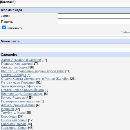
[
Колизей
]
Форма входа
Логин:
Пароль:
запомнить
Забыл
Меню сайта
Categories
Замок Алькасар в Сеговии
[22]
Пещеры Каппадокии
[17]
Ангкор. Камбоджа
[56]
Шуштар - крупнейший водный музей мира
[11]
Статуя Свободы
[8]
Статуя Христа Искупителя в Рио-де-Жанейро
[23]
Петра - чудо Иордании
[51]
Храм Артемиды Эфесской
[6]
Статуя Зевса Олимпийского
[6]
Висячие Сады Семирамиды
[5]
Колосс Родосский
[5]
Галикарнасский мавзолей
[3]
Александрийский маяк
[4]
Иерихон
[18]
Тимбукту. Мали
[25]
Боробудур
[37]
Пизанская башня
[12]
Баальбек, Ливан
[70]
Пальмира, Сирия
[43]