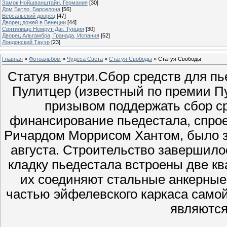
Замок Нойшванштайн, Германия
[30]
Дом Батло, Барселона
[56]
Версальский дворец
[47]
Дворец дожей в Венеции
[44]
Святилище Немрут-Даг, Турция
[30]
Дворец Альгамбра, Гранада, Испания
[52]
Лондонский Тауэр
[23]
Главная
»
Фотоальбом
»
Чудеса Света
»
Статуя Свободы
» Статуя Свободы
Статуя внутри.Сбор средств для п
Пулитцер (известный по премии Пу
призывом поддержать сбор ср
финансирование пьедестала, спро
Ричардом Моррисом Хантом, было з
августа. Строительство завершило
кладку пьедестала встроены две к
их соединяют стальные анкерные 
частью эйфелевского каркаса самой
являются