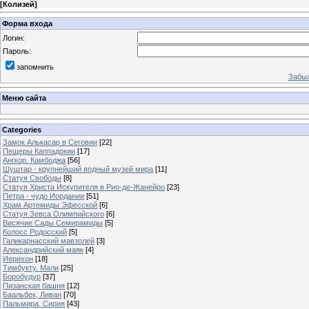
[
Колизей
]
Форма входа
Логин:
Пароль:
запомнить
Забыл
Меню сайта
Categories
Замок Алькасар в Сеговии
[22]
Пещеры Каппадокии
[17]
Ангкор. Камбоджа
[56]
Шуштар - крупнейший водный музей мира
[11]
Статуя Свободы
[8]
Статуя Христа Искупителя в Рио-де-Жанейро
[23]
Петра - чудо Иордании
[51]
Храм Артемиды Эфесской
[6]
Статуя Зевса Олимпийского
[6]
Висячие Сады Семирамиды
[5]
Колосс Родосский
[5]
Галикарнасский мавзолей
[3]
Александрийский маяк
[4]
Иерихон
[18]
Тимбукту. Мали
[25]
Боробудур
[37]
Пизанская башня
[12]
Баальбек, Ливан
[70]
Пальмира, Сирия
[43]