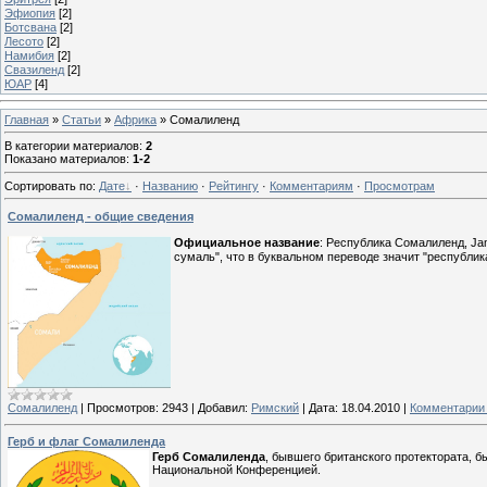
Эфиопия
[2]
Ботсвана
[2]
Лесото
[2]
Намибия
[2]
Свазиленд
[2]
ЮАР
[4]
Главная
»
Статьи
»
Африка
» Сомалиленд
В категории материалов
:
2
Показано материалов
:
1-2
Сортировать по
:
Дате
·
Названию
·
Рейтингу
·
Комментариям
·
Просмотрам
Сомалиленд - общие сведения
Официальное название
: Республика Сомалиленд, Ja
сумаль", что в буквальном переводе значит "республика 
Сомалиленд
|
Просмотров:
2943
|
Добавил:
Римский
|
Дата:
18.04.2010
|
Комментарии 
Герб и флаг Сомалиленда
Герб Сомалиленда
, бывшего британского протектората, 
Национальной Конференцией.