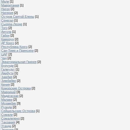
Мали
[1]
Мавритания
[1]
Нигер
[2]
Нигерия
[2]
Остров Святой Елены
[1]
Сенегал
[1]
Сьерра-Леоне
[1]
Того
[2]
Ангола
[1]
Габон
[2]
Камерун
[2]
ДР Конго
[2]
Республика Конго
[2]
Сан-Томе и Принсипи
[2]
ЦАР
[2]
Чад
[2]
Экваториальная Гвинея
[2]
Бурунди
[1]
Галмудуг
[1]
Джибути
[1]
Замбия
[2]
Зимбабве
[2]
Кения
[2]
Коморские Острова
[2]
Маврикий
[3]
Мадагаскар
[2]
Малави
[2]
Мозамбик
[3]
Руанда
[2]
Сейшельские Острова
[1]
Сомали
[2]
Сомалиленд
[2]
Танзания
[4]
Уганда
[2]
Эритрея
[2]