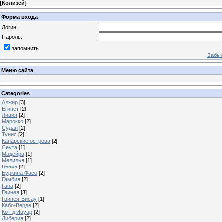
[
Колизей
]
Форма входа
Логин:
Пароль:
запомнить
Забыл
Меню сайта
Categories
Алжир
[3]
Египет
[2]
Ливия
[2]
Марокко
[2]
Судан
[2]
Тунис
[2]
Канарские острова
[2]
Сеута
[1]
Мадейра
[1]
Мелилья
[1]
Бенин
[2]
Буркина Фасо
[2]
Гамбия
[2]
Гана
[2]
Гвинея
[3]
Гвинея-Бисау
[1]
Кабо-Верде
[2]
Кот-д’Ивуар
[2]
Либерия
[2]