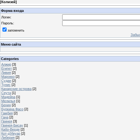
[
Колизей
]
Форма входа
Логин:
Пароль:
запомнить
Забыл
Меню сайта
Categories
Алжир
[3]
Египет
[2]
Ливия
[2]
Марокко
[2]
Судан
[2]
Тунис
[2]
Канарские острова
[2]
Сеута
[1]
Мадейра
[1]
Мелилья
[1]
Бенин
[2]
Буркина Фасо
[2]
Гамбия
[2]
Гана
[2]
Гвинея
[3]
Гвинея-Бисау
[1]
Кабо-Верде
[2]
Кот-д’Ивуар
[2]
Либерия
[2]