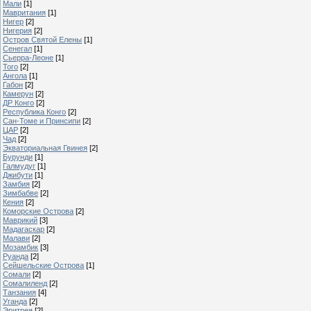
Мали
[1]
Мавритания
[1]
Нигер
[2]
Нигерия
[2]
Остров Святой Елены
[1]
Сенегал
[1]
Сьерра-Леоне
[1]
Того
[2]
Ангола
[1]
Габон
[2]
Камерун
[2]
ДР Конго
[2]
Республика Конго
[2]
Сан-Томе и Принсипи
[2]
ЦАР
[2]
Чад
[2]
Экваториальная Гвинея
[2]
Бурунди
[1]
Галмудуг
[1]
Джибути
[1]
Замбия
[2]
Зимбабве
[2]
Кения
[2]
Коморские Острова
[2]
Маврикий
[3]
Мадагаскар
[2]
Малави
[2]
Мозамбик
[3]
Руанда
[2]
Сейшельские Острова
[1]
Сомали
[2]
Сомалиленд
[2]
Танзания
[4]
Уганда
[2]
Эритрея
[2]