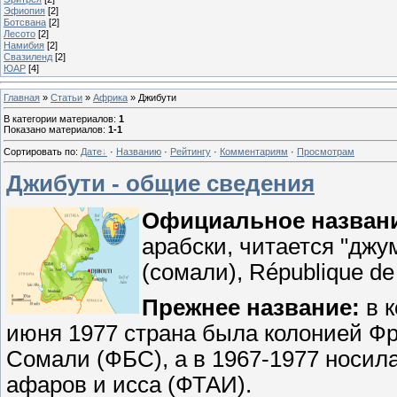
Эфиопия
[2]
Ботсвана
[2]
Лесото
[2]
Намибия
[2]
Свазиленд
[2]
ЮАР
[4]
Главная
»
Статьи
»
Африка
» Джибути
В категории материалов
:
1
Показано материалов
:
1-1
Сортировать по
:
Дате
·
Названию
·
Рейтингу
·
Комментариям
·
Просмотрам
Джибути - общие сведения
Официальное назван
арабски, читается "джу
(сомали), République de D
Прежнее
название:
в 
июня 1977 страна была колонией Ф
Сомали (ФБС), а в 1967-1977 носил
афаров и исса (ФТАИ).