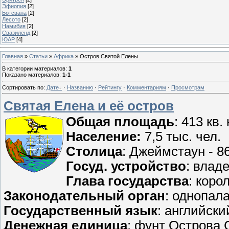
Эфиопия
[2]
Ботсвана
[2]
Лесото
[2]
Намибия
[2]
Свазиленд
[2]
ЮАР
[4]
Главная
»
Статьи
»
Африка
» Остров Святой Елены
В категории материалов
:
1
Показано материалов
:
1-1
Сортировать по
:
Дате
·
Названию
·
Рейтингу
·
Комментариям
·
Просмотрам
Святая Елена и её остров
Общая площадь
: 413 кв.
Население:
7,5 тыс. чел.
Столица
: Джеймстаун - 8
Госуд. устройство
: влад
Глава государства
: коро
Законодательный орган
: однопал
Государственный язык
: английски
Денежная единица
: фунт Острова