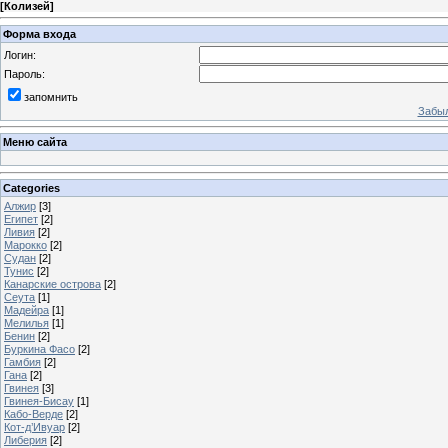
[
Колизей
]
Форма входа
Логин:
Пароль:
запомнить
Забыл
Меню сайта
Categories
Алжир
[3]
Египет
[2]
Ливия
[2]
Марокко
[2]
Судан
[2]
Тунис
[2]
Канарские острова
[2]
Сеута
[1]
Мадейра
[1]
Мелилья
[1]
Бенин
[2]
Буркина Фасо
[2]
Гамбия
[2]
Гана
[2]
Гвинея
[3]
Гвинея-Бисау
[1]
Кабо-Верде
[2]
Кот-д’Ивуар
[2]
Либерия
[2]