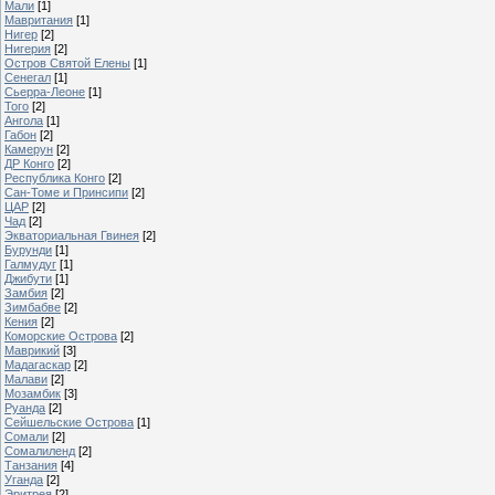
Мали
[1]
Мавритания
[1]
Нигер
[2]
Нигерия
[2]
Остров Святой Елены
[1]
Сенегал
[1]
Сьерра-Леоне
[1]
Того
[2]
Ангола
[1]
Габон
[2]
Камерун
[2]
ДР Конго
[2]
Республика Конго
[2]
Сан-Томе и Принсипи
[2]
ЦАР
[2]
Чад
[2]
Экваториальная Гвинея
[2]
Бурунди
[1]
Галмудуг
[1]
Джибути
[1]
Замбия
[2]
Зимбабве
[2]
Кения
[2]
Коморские Острова
[2]
Маврикий
[3]
Мадагаскар
[2]
Малави
[2]
Мозамбик
[3]
Руанда
[2]
Сейшельские Острова
[1]
Сомали
[2]
Сомалиленд
[2]
Танзания
[4]
Уганда
[2]
Эритрея
[2]