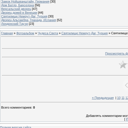
Замок Нойшванштайн, Германия
[30]
Дом Батло, Барселона
[56]
Версальский дворец
[47]
Дворец дожей в Венеции
[44]
Святилище Немрут-Даг, Турция
[30]
Дворец Альгамбра, Гранада, Испания
[52]
Лондонский Тауэр
[23]
Главная
»
Фотоальбом
»
Чудеса Света
»
Святилище Немрут-Даг, Турция
» Святилище
Просмотреть ф
« Предыдущая
|
10
11
1
Всего комментариев
:
0
Добавлять комментарии могу
[
Р
Полная версия сайта