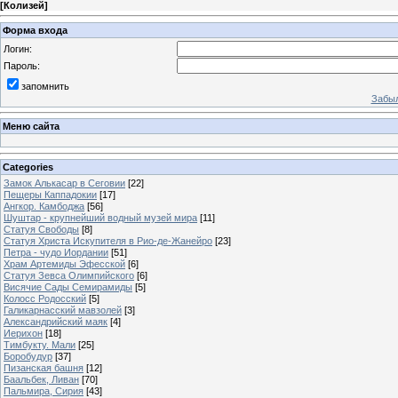
[
Колизей
]
Форма входа
Логин:
Пароль:
запомнить
Забыл
Меню сайта
Categories
Замок Алькасар в Сеговии
[22]
Пещеры Каппадокии
[17]
Ангкор. Камбоджа
[56]
Шуштар - крупнейший водный музей мира
[11]
Статуя Свободы
[8]
Статуя Христа Искупителя в Рио-де-Жанейро
[23]
Петра - чудо Иордании
[51]
Храм Артемиды Эфесской
[6]
Статуя Зевса Олимпийского
[6]
Висячие Сады Семирамиды
[5]
Колосс Родосский
[5]
Галикарнасский мавзолей
[3]
Александрийский маяк
[4]
Иерихон
[18]
Тимбукту. Мали
[25]
Боробудур
[37]
Пизанская башня
[12]
Баальбек, Ливан
[70]
Пальмира, Сирия
[43]