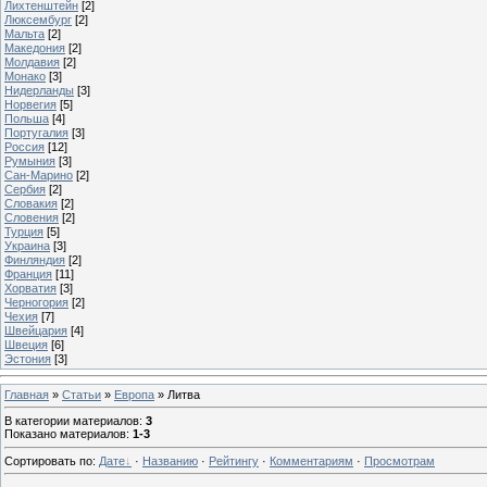
Лихтенштейн
[2]
Люксембург
[2]
Мальта
[2]
Македония
[2]
Молдавия
[2]
Монако
[3]
Нидерланды
[3]
Норвегия
[5]
Польша
[4]
Португалия
[3]
Россия
[12]
Румыния
[3]
Сан-Марино
[2]
Сербия
[2]
Словакия
[2]
Словения
[2]
Турция
[5]
Украина
[3]
Финляндия
[2]
Франция
[11]
Хорватия
[3]
Черногория
[2]
Чехия
[7]
Швейцария
[4]
Швеция
[6]
Эстония
[3]
Главная
»
Статьи
»
Европа
» Литва
В категории материалов
:
3
Показано материалов
:
1-3
Сортировать по
:
Дате
·
Названию
·
Рейтингу
·
Комментариям
·
Просмотрам