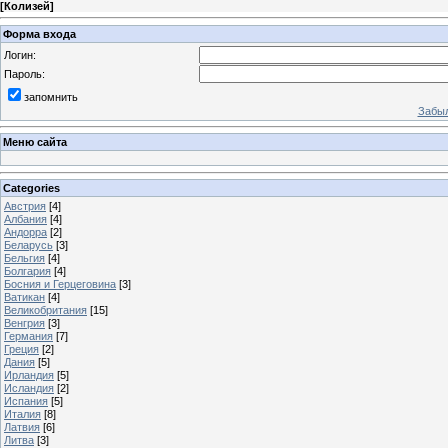
[
Колизей
]
Форма входа
Логин:
Пароль:
запомнить
Забыл
Меню сайта
Categories
Австрия
[4]
Албания
[4]
Андорра
[2]
Беларусь
[3]
Бельгия
[4]
Болгария
[4]
Босния и Герцеговина
[3]
Ватикан
[4]
Великобритания
[15]
Венгрия
[3]
Германия
[7]
Греция
[2]
Дания
[5]
Ирландия
[5]
Исландия
[2]
Испания
[5]
Италия
[8]
Латвия
[6]
Литва
[3]