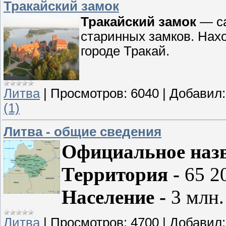
Тракайский замок
Тракайский
замок
— са
старинных замков. Нах
городе Тракай.
Литва
|
Просмотров:
6040
|
Добавил:
(1)
Литва - общие сведения
Официальное наз
Территория -
65 20
Население -
3 млн.
Литва
|
Просмотров:
4700
|
Добавил: