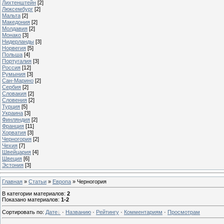
Лихтенштейн
[2]
Люксембург
[2]
Мальта
[2]
Македония
[2]
Молдавия
[2]
Монако
[3]
Нидерланды
[3]
Норвегия
[5]
Польша
[4]
Португалия
[3]
Россия
[12]
Румыния
[3]
Сан-Марино
[2]
Сербия
[2]
Словакия
[2]
Словения
[2]
Турция
[5]
Украина
[3]
Финляндия
[2]
Франция
[11]
Хорватия
[3]
Черногория
[2]
Чехия
[7]
Швейцария
[4]
Швеция
[6]
Эстония
[3]
Главная
»
Статьи
»
Европа
» Черногория
В категории материалов
:
2
Показано материалов
:
1-2
Сортировать по
:
Дате
·
Названию
·
Рейтингу
·
Комментариям
·
Просмотрам