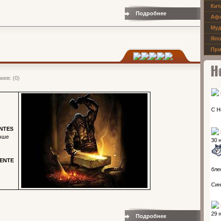
Кит
Подробнее
Аф
Муд
Япо
При
иев: (0)
Новос
ENTES
учше
MENTE
Подробнее