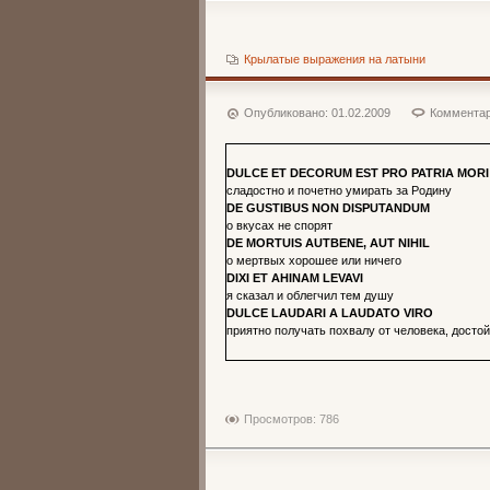
Крылатые выражения на латыни
Опубликовано:
01.02.2009
Комментар
DULCE ET DECORUM EST PRO PATRIA MORI
сладостно и почетно умирать за Родину
DE GUSTIBUS NON DISPUTANDUM
о вкусах не спорят
DE MORTUIS AUTBENE, AUT NIHIL
о мертвых хорошее или ничего
DIXI ET AHINAM LEVAVI
я сказал и облегчил тем душу
DULCE LAUDARI A LAUDATO VIRO
приятно получать похвалу от человека, досто
Просмотров: 786