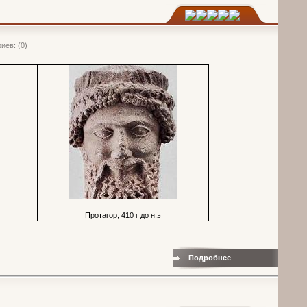
иев: (0)
Протагор, 410 г до н.э
Подробнее