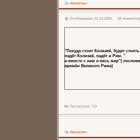
Афоризмы
Опубликовано:
01.02.2009
Комментар
"Покуда стоит Колизей, будет стоять
падёт Колизей, падёт и Рим. "
а вместе с ним и весь мир"( послов
времён Великого Рима)
Просмотров: 759
Афоризмы