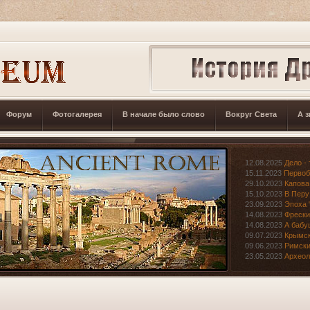
Форум
Фотогалерея
В начале было слово
Вокруг Света
А з
12.08.2025
Дело - 
15.11.2023
Первоб
29.10.2023
Капова
15.10.2023
В Перу
23.09.2023
Эпоха 
14.08.2023
Фрески
14.08.2023
А бабу
09.07.2023
Крымск
09.06.2023
Римски
23.05.2023
Археол