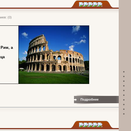
иев: (0)
 Рим, а
ица
Подробнее