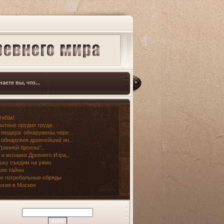
наете вы, что...
табак!
ытные орудия труда
 пещера: обнаружены чере...
 обнаружен древнейший ин...
"ранней бронзы"...
 и мозаики Древнего Изра...
шку съедим на ужин
ие тайны
е погребальные обряды
огия в Москве