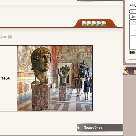
иев: (0)
500
 тебя
Популя
Подробнее