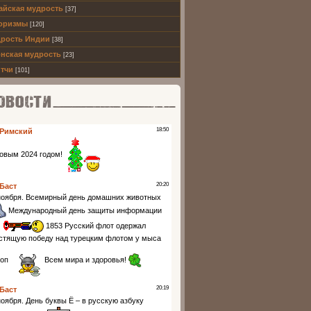
айская мудрость
[37]
оризмы
[120]
рость Индии
[38]
нская мудрость
[23]
тчи
[101]
ти партнеров