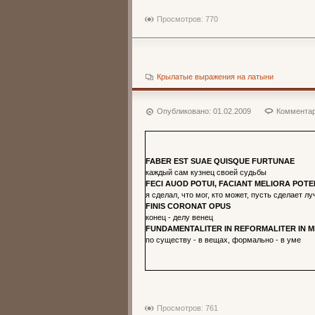
Просмотров: 770
Крылатые выражения на латыни
Опубликовано:
01.02.2009
Комментар
FABER EST SUAE QUISQUE FURTUNAE
каждый сам кузнец своей судьбы
FECI AUOD POTUI, FACIANT MELIORA POT
я сделал, что мог, кто может, пусть сделает л
FINIS CORONAT OPUS
конец - делу венец
FUNDAMENTALITER IN REFORMALITER IN 
по существу - в вещах, формально - в уме
Просмотров: 761