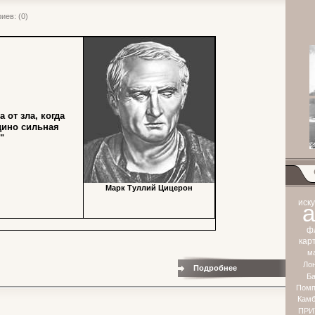
иев: (0)
а от зла, когда
дино сильная
"
Марк Туллий Цицерон
Теги
иску
а
ф
кар
м
Ло
Подробнее
Ба
Помп
Камб
ПРИ