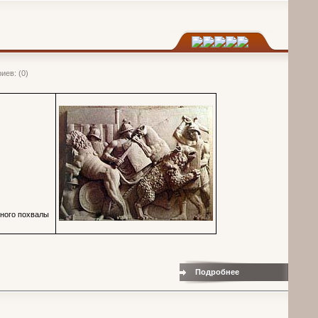
иев: (0)
йного похвалы
Подробнее