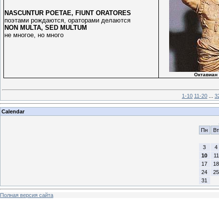
NASCUNTUR POETAE, FIUNT ORATORES
поэтами рождаются, ораторами делаются
NON MULTA, SED MULTUM
не многое, но много
Октавиан 
1-10
11-20
...
3
Calendar
Пн
Вт
3
4
10
11
17
18
24
25
31
Полная версия сайта