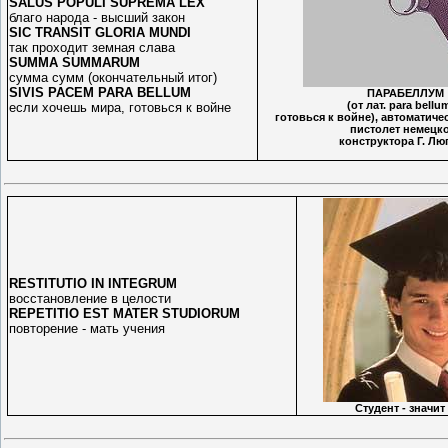
SALUS POPULI SUPREMA LEX
благо народа - высший закон
SIC TRANSIT GLORIA MUNDI
так проходит земная слава
SUMMA SUMMARUM
сумма сумм (окончательный итог)
SIVIS PACEM PARA BELLUM
ПАРАБЕЛЛУМ
(от лат. para bell
если хочешь мира, готовься к войне
готовься к войне), автоматиче
пистолет немецк
конструктора Г. Лю
RESTITUTIO IN INTEGRUM
восстановление в целости
REPETITIO EST MATER STUDIORUM
повторение - мать учения
Студент - значит