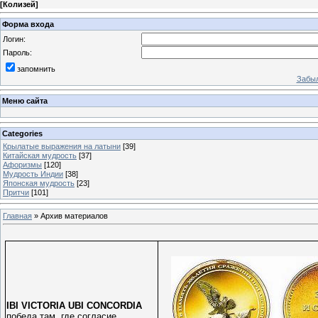
[
Колизей
]
Форма входа
Логин:
Пароль:
запомнить
Забыл
Меню сайта
Categories
Крылатые выражения на латыни
[39]
Китайская мудрость
[37]
Афоризмы
[120]
Мудрость Индии
[38]
Японская мудрость
[23]
Притчи
[101]
Главная
»
Архив материалов
IBI VICTORIA UBI CONCORDIA
победа там, где согласие