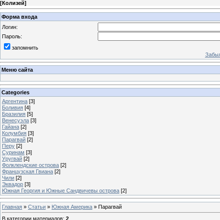
[
Колизей
]
Форма входа
Логин:
Пароль:
запомнить
Забыл
Меню сайта
Categories
Аргентина
[3]
Боливия
[4]
Бразилия
[5]
Венесуэла
[3]
Гайана
[2]
Колумбия
[3]
Парагвай
[2]
Перу
[2]
Суринам
[3]
Уругвай
[2]
Фолклендские острова
[2]
Французская Гвиана
[2]
Чили
[2]
Эквадор
[3]
Южная Георгия и Южные Сандвичевы острова
[2]
Главная
»
Статьи
»
Южная Америка
» Парагвай
В категории материалов
:
2