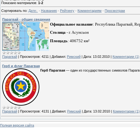
Показано материалов
:
1-2
Сортировать по
:
Дате
·
Названию
·
Рейтингу
·
Комментариям
·
Просмотрам
Парагвай - общие сведения
Официальное название
: Республика Парагвай, Rep
Столица
- г. Асунсьон
Площадь
: 406752 км²
Парагвай
|
Просмотров:
4211
|
Добавил:
Римский
|
Дата:
13.02.2010
|
Комментарии (1)
Герб и флаг Парагвая
Герб Парагвая
— один из государственных символов Парагвая
Парагвай
|
Просмотров:
4131
|
Добавил:
Римский
|
Дата:
13.02.2010
|
Комментарии (1)
Полная версия сайта