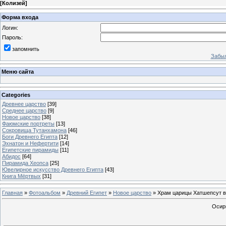
[
Колизей
]
Форма входа
Логин:
Пароль:
запомнить
Забыл
Меню сайта
Categories
Древнее царство
[39]
Среднее царство
[9]
Новое царство
[38]
Фаюмские портреты
[13]
Сокровища Тутанхамона
[46]
Боги Древнего Египта
[12]
Эхнатон и Нефертити
[14]
Египетские пирамиды
[11]
Абидос
[64]
Пирамида Хеопса
[25]
Ювелирное искусство Древнего Египта
[43]
Книга Мёртвых
[31]
Главная
»
Фотоальбом
»
Древний Египет
»
Новое царство
» Храм царицы Хатшепсут в
Осир