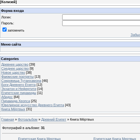
[
Колизей
]
Форма входа
Логин:
Пароль:
запомнить
Забыл
Меню сайта
Categories
Древнее царство
[39]
Среднее царство
[9]
Новое царство
[38]
Фаюмские портреты
[13]
Сокровища Тутанхамона
[46]
Боги Древнего Египта
[12]
Эхнатон и Нефертити
[14]
Египетские пирамиды
[11]
Абидос
[64]
Пирамида Хеопса
[25]
Ювелирное искусство Древнего Египта
[43]
Книга Мёртвых
[31]
Главная
»
Фотоальбом
»
Древний Египет
» Книга Мёртвых
Фотографий в альбоме
:
31
Египетская Книга Мертвых
Египетская Книга Мертвых