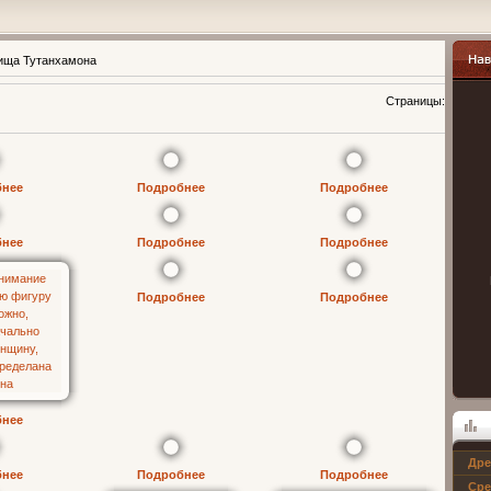
ища Тутанхамона
Навиг
Страницы
:
бнее
Подробнее
Подробнее
бнее
Подробнее
Подробнее
Подробнее
Подробнее
бнее
Дре
Опрос
бнее
Подробнее
Подробнее
Сре