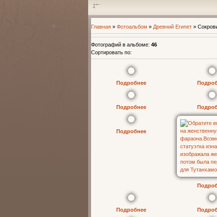
Главная
»
Фотоальбом
»
Древний Египет
» Сокров
Фотографий в альбоме
:
46
Сортировать по
:
Подробнее
Подро
Подробнее
Подро
Подробнее
Подро
Подробнее
Подро