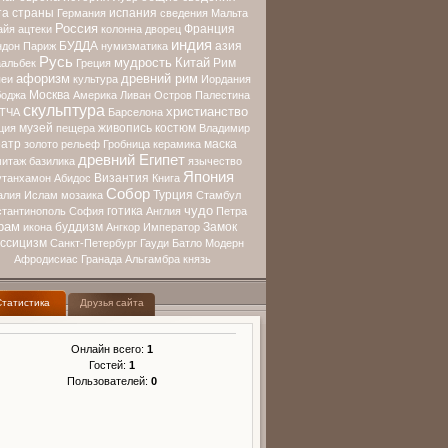
та страны
испания
Германия
сведения
Мальта
Россия
Франция
айя
ацтеки
колонна
дворец
индия
БУДДА
азия
ндон
Париж
нумизматика
Русь
мудрость
Китай
Рим
альбек
Греция
афоризм
древний рим
еи
культура
Иордания
Москва
оджа
Америка
Ливан
Остров
Палестина
скульптура
христианство
ТЧА
Барселона
музей
живопись
костюм
ция
пещера
Владимир
еатр
маска
золото
рельеф
Гробница
керамика
древний Египет
митаж
базилика
язычество
Япония
Византия
утанхамон
Абидос
Книга
Собор
Турция
алия
Ислам
мозаика
Стамбул
чудо
готика
стантинополь
София
Англия
Петра
рам
буддизм
Замок
икона
Ангкор
Император
ассицизм
Санкт-Петербург
Гауди
Батло
Модерн
Афродисиас
Гранада
Альгамбра
князь
Статистика
Друзья сайта
Онлайн всего:
1
Гостей:
1
Пользователей:
0