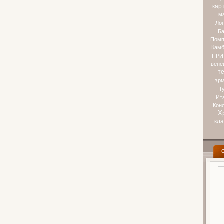
кар
м
Ло
Ба
Помп
Камб
ПРИ
вене
т
эр
Т
Ит
Кон
Х
кл