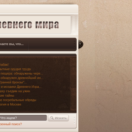
наете вы, что...
табак!
ытные орудия труда
 пещера: обнаружены чере...
 обнаружен древнейший ин...
"ранней бронзы"...
 и мозаики Древнего Изра...
шку съедим на ужин
ие тайны
е погребальные обряды
огия в Москве
ренный поиск?