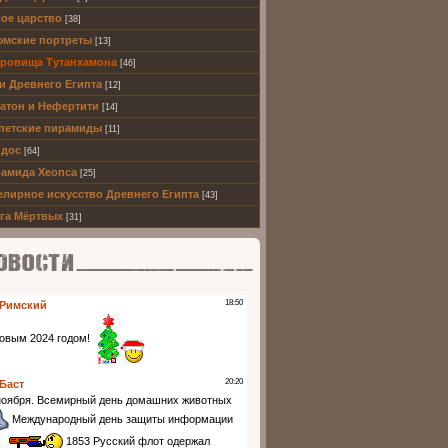
ое царство
[38]
мские портреты
[13]
ровища Тутанхамона
[46]
и Древнего Египта
[12]
атон и Нефертити
[14]
петские пирамиды
[11]
дос
[64]
амида Хеопса
[25]
лирное искусство Древнего Египта
[43]
га Мёртвых
[31]
ти партнеров