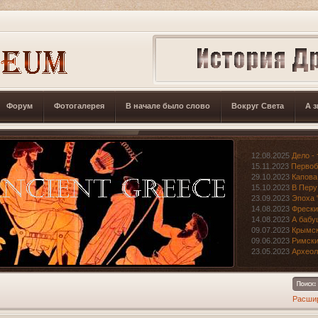
Форум
Фотогалерея
В начале было слово
Вокруг Света
А з
12.08.2025
Дело - 
15.11.2023
Первоб
29.10.2023
Капова
15.10.2023
В Перу
23.09.2023
Эпоха 
14.08.2023
Фрески
14.08.2023
А бабу
09.07.2023
Крымск
09.06.2023
Римски
23.05.2023
Археол
Расши