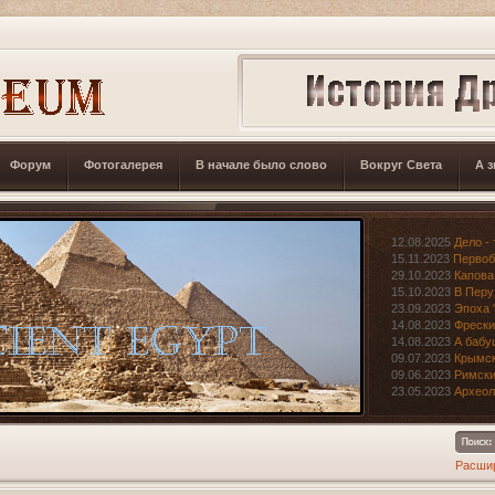
Форум
Фотогалерея
В начале было слово
Вокруг Света
А з
12.08.2025
Дело - 
15.11.2023
Первоб
29.10.2023
Капова
15.10.2023
В Перу
23.09.2023
Эпоха 
14.08.2023
Фрески
14.08.2023
А бабу
09.07.2023
Крымск
09.06.2023
Римски
23.05.2023
Археол
Расши