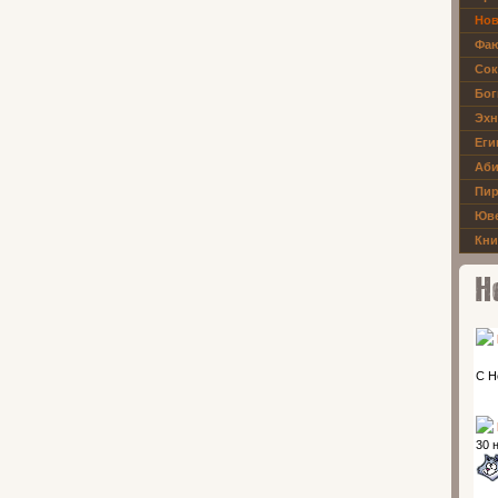
Нов
Фаю
Сок
Бог
Эхн
Еги
Аби
Пир
Юве
Кни
Новос