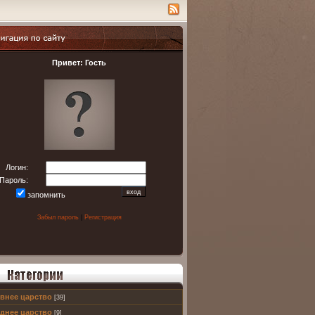
ация по сайту
Привет: Гость
Логин:
Пароль:
запомнить
Забыл пароль
|
Регистрация
внее царство
[39]
 пользователей
днее царство
[9]