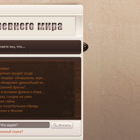
наете вы, что...
табак!
ытные орудия труда
 пещера: обнаружены чере...
 обнаружен древнейший ин...
"ранней бронзы"...
 и мозаики Древнего Изра...
шку съедим на ужин
ие тайны
е погребальные обряды
огия в Москве
ренный поиск?