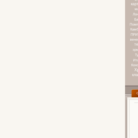
кар
м
Ло
Ба
Помп
Камб
ПРИ
вене
т
эр
Т
Ит
Кон
Х
кл