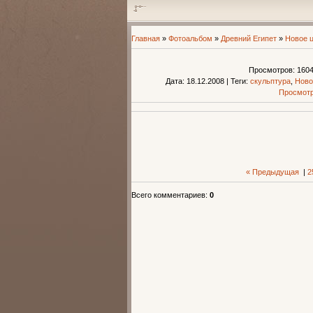
Главная
»
Фотоальбом
»
Древний Египет
»
Новое 
Просмотров
: 160
Дата
: 18.12.2008
|
Теги
:
скульптура
,
Ново
Просмотр
« Предыдущая
|
2
Всего комментариев
:
0