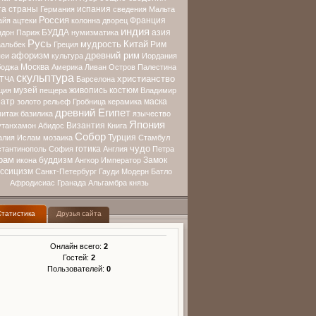
та страны
испания
Германия
сведения
Мальта
Россия
Франция
айя
ацтеки
колонна
дворец
индия
БУДДА
азия
ндон
Париж
нумизматика
Русь
мудрость
Китай
Рим
альбек
Греция
афоризм
древний рим
еи
культура
Иордания
Москва
оджа
Америка
Ливан
Остров
Палестина
скульптура
христианство
ТЧА
Барселона
музей
живопись
костюм
ция
пещера
Владимир
еатр
маска
золото
рельеф
Гробница
керамика
древний Египет
митаж
базилика
язычество
Япония
Византия
утанхамон
Абидос
Книга
Собор
Турция
алия
Ислам
мозаика
Стамбул
чудо
готика
стантинополь
София
Англия
Петра
рам
буддизм
Замок
икона
Ангкор
Император
ассицизм
Санкт-Петербург
Гауди
Модерн
Батло
Афродисиас
Гранада
Альгамбра
князь
Статистика
Друзья сайта
Онлайн всего:
2
Гостей:
2
Пользователей:
0