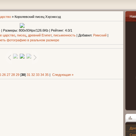
царство
» Королевский писец Хэрэмхэд
Навиг
4 |
Размеры
: 800x934px/126.6Kb |
Рейтинг
: 4.0/1
е царство
,
писец
,
древний Египет
,
письменность
|
Добавил
:
Римский
|
еть фотографию в реальном размере
5
26
27
28
29
[
30
]
31
32
33
34
35
|
Следующая »
Дре
Опрос
Сре