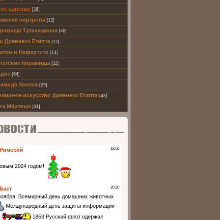
ое царство
[38]
мские портреты
[13]
ровища Тутанхамона
[46]
и Древнего Египта
[12]
атон и Нефертити
[14]
петские пирамиды
[11]
дос
[64]
амида Хеопса
[25]
лирное искусство Древнего Египта
[43]
га Мёртвых
[31]
ти партнеров