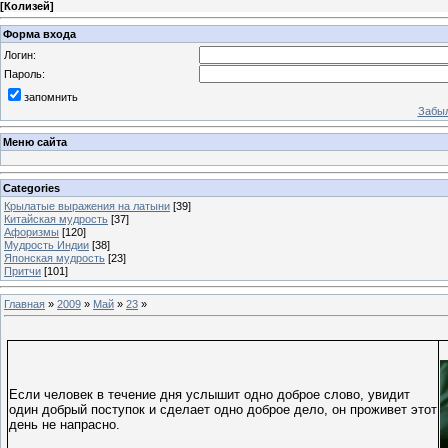
[
Колизей
]
Форма входа
Логин:
Пароль:
запомнить
Забыл
Меню сайта
Categories
Крылатые выражения на латыни
[39]
Китайская мудрость
[37]
Афоризмы
[120]
Мудрость Индии
[38]
Японская мудрость
[23]
Притчи
[101]
Главная
»
2009
»
Май
»
23
»
Если человек в течение дня услышит одно доброе слово, увидит
один добрый поступок и сделает одно доброе дело, он проживет этот
день не напрасно.