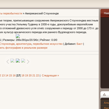
ты первобытности
» Американский Стоунхендж
ые теории, приписывающие сооружение Американского Стоунхенджа местным
Навиг
ного участка Уильяму Гудвину в 1930-е годы, доколумбовым европейским
отложений древесного угля отнёс сооружения к периоду от 2000 до 173 гг. до
ских культур архаического периода или раннего Вудлендского периода.
1 |
Размеры
: 286x391px/20.5Kb |
Рейтинг
: 0.0/0
 Стоунхендж
,
архитектура
,
первобытное искусство
|
Добавил
:
Баст
|
еть фотографию в реальном размере
2
13
14
15
16
[
17
]
18
19
20
21
22
|
Следующая »
Аль
Опрос
Лас