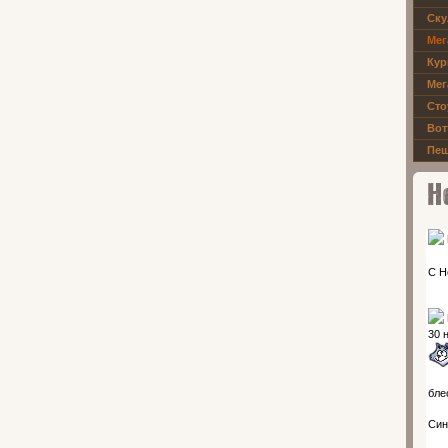
Ску
Мег
Кур
Мег
Сто
Вот
Пещ
Новос