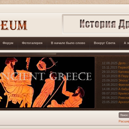
Форум
Фотогалерея
В начале было слово
Вокруг Света
А з
12.08.2025
Дело - 
15.11.2023
Первоб
29.10.2023
Капова
15.10.2023
В Перу
23.09.2023
Эпоха 
14.08.2023
Фрески
14.08.2023
А бабу
09.07.2023
Крымск
09.06.2023
Римски
23.05.2023
Археол
Расши