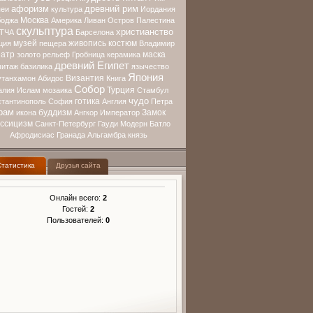
афоризм
древний рим
еи
культура
Иордания
Москва
оджа
Америка
Ливан
Остров
Палестина
скульптура
христианство
ТЧА
Барселона
музей
живопись
костюм
ция
пещера
Владимир
еатр
маска
золото
рельеф
Гробница
керамика
древний Египет
митаж
базилика
язычество
Япония
Византия
утанхамон
Абидос
Книга
Собор
Турция
алия
Ислам
мозаика
Стамбул
чудо
готика
стантинополь
София
Англия
Петра
рам
буддизм
Замок
икона
Ангкор
Император
ассицизм
Санкт-Петербург
Гауди
Модерн
Батло
Афродисиас
Гранада
Альгамбра
князь
Статистика
Друзья сайта
Онлайн всего:
2
Гостей:
2
Пользователей:
0