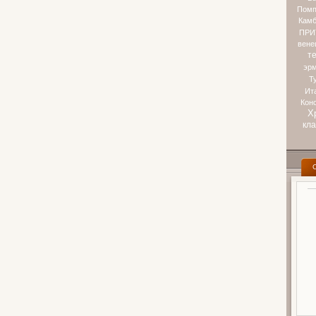
Помп
Камб
ПРИ
вене
т
эр
Т
Ит
Кон
Х
кл