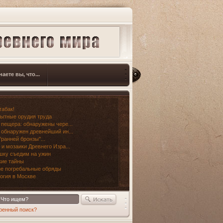
наете вы, что...
табак!
ытные орудия труда
 пещера: обнаружены чере...
 обнаружен древнейший ин...
"ранней бронзы"...
 и мозаики Древнего Изра...
шку съедим на ужин
ие тайны
е погребальные обряды
огия в Москве
ренный поиск?