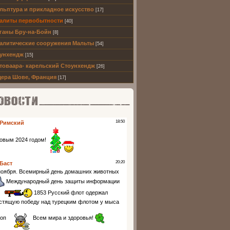
льптура и прикладное искусство
[17]
алиты первобытности
[40]
ганы Бру-на-Бойн
[8]
алитические сооружения Мальты
[54]
унхендж
[15]
товаара- карельский Стоунхендж
[26]
ера Шове, Франция
[17]
ти партнеров