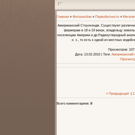
Главная
»
Фотоальбом
»
Первобытность
»
Мегали
Американский Стоунхендж .Существуют различн
фермерам в 18 и 19 веках, владельцу земель
поселенцам Америки и др.Радиоуглеродный анализ 
н. э., то есть к одной из местных индей
Просмотров
: 107
Дата
: 13.02.2010
|
Теги
:
Американский
Просмотр
« Предыдущая
|
1
Всего комментариев
:
0