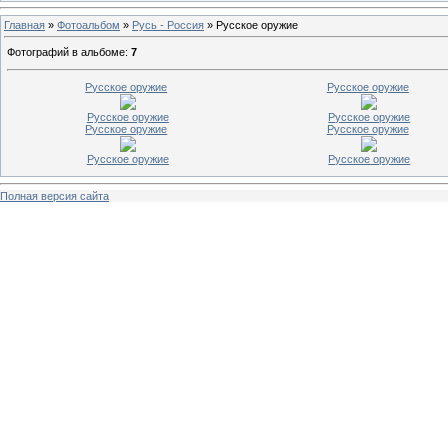
Главная
»
Фотоальбом
»
Русь - Россия
» Русское оружие
Фотографий в альбоме
:
7
Русское оружие
Русское оружие
Русское оружие
Русское оружие
Русское оружие
Русское оружие
Русское оружие
Русское оружие
Полная версия сайта