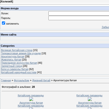
[
Колизей
]
Форма входа
Логин:
Пароль:
запомнить
Забыл
Меню сайта
Categories
Великая Китайская стена
[15]
Терракотовая армия Ши-хуанди
[19]
Архитектура Китая
[28]
Живопись Китая
[20]
Прикладное искусство Китая
[46]
Запретный город
[26]
Боги и символы Китая
[62]
Китайский народный костюм
[41]
Главная
»
Фотоальбом
»
Древний Китай
» Архитектура Китая
Фотографий в альбоме
:
28
Китайские пирамиды
Китайские пирамиды
Архитектура Китая
Архитектура Китая
Китайские пирамиды
Китайские пирамиды