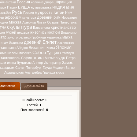
Россия
Франция
айя
ацтеки
колонна
дворец
индия
БУДДА
азия
ндон
Париж
нумизматика
Русь
мудрость
Китай
Рим
альбек
Греция
афоризм
древний рим
еи
культура
Иордания
Москва
оджа
Америка
Ливан
Остров
Палестина
скульптура
христианство
ТЧА
Барселона
музей
живопись
костюм
ция
пещера
Владимир
еатр
маска
золото
рельеф
Гробница
керамика
древний Египет
митаж
базилика
язычество
Япония
Византия
утанхамон
Абидос
Книга
Собор
Турция
алия
Ислам
мозаика
Стамбул
чудо
готика
стантинополь
София
Англия
Петра
рам
буддизм
Замок
икона
Ангкор
Император
ассицизм
Санкт-Петербург
Гауди
Модерн
Батло
Афродисиас
Альгамбра
Гранада
князь
Статистика
Друзья сайта
Онлайн всего:
1
Гостей:
1
Пользователей:
0