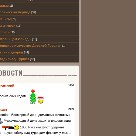
аика
[11]
ссический период
[32]
инизм
[28]
и и герои
[16]
опись
[30]
страницам Илиады
[18]
лирное искусство Древней Греции
[31]
сский дворец
[44]
одисиас, Турция
[52]
ти партнеров