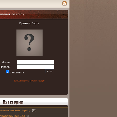
ация по сайту
Привет: Гость
Логин:
Пароль:
запомнить
Забыл пароль
|
Регистрация
то-микенский период
[22]
 пользователей
еровский период
[5]