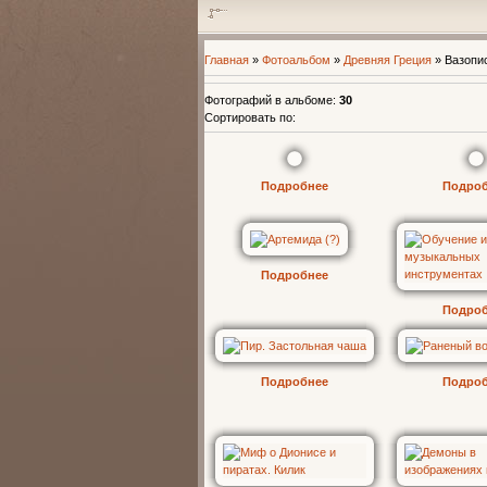
Главная
»
Фотоальбом
»
Древняя Греция
» Вазопи
Фотографий в альбоме
:
30
Сортировать по
:
Подробнее
Подро
Подробнее
Подро
Подробнее
Подро