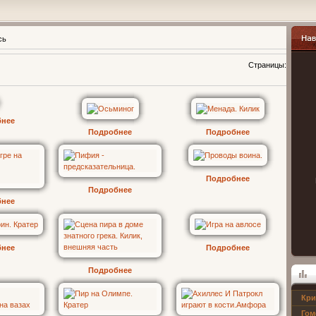
сь
Навиг
Страницы
:
бнее
Подробнее
Подробнее
Подробнее
Подробнее
бнее
бнее
Подробнее
Подробнее
Кри
Опрос
Гом