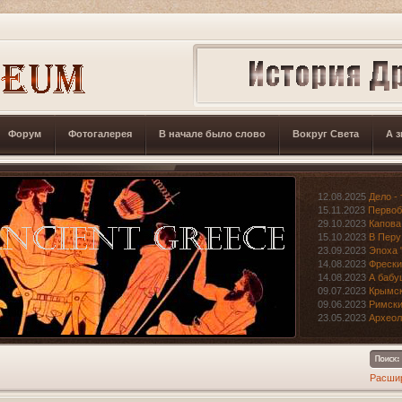
Форум
Фотогалерея
В начале было слово
Вокруг Света
А з
12.08.2025
Дело - 
15.11.2023
Первоб
29.10.2023
Капова
15.10.2023
В Перу
23.09.2023
Эпоха 
14.08.2023
Фрески
14.08.2023
А бабу
09.07.2023
Крымск
09.06.2023
Римски
23.05.2023
Археол
Расши