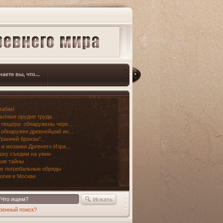
наете вы, что...
табак!
ытные орудия труда
 пещера: обнаружены чере...
 обнаружен древнейший ин...
"ранней бронзы"...
 и мозаики Древнего Изра...
шку съедим на ужин
ие тайны
е погребальные обряды
огия в Москве
ренный поиск?