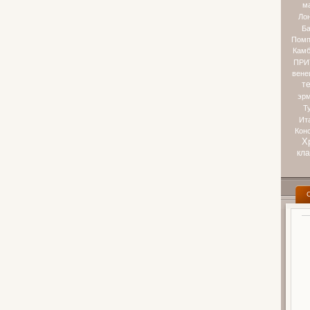
м
Ло
Ба
Помп
Камб
ПРИ
вене
т
эр
Т
Ит
Кон
Х
кл