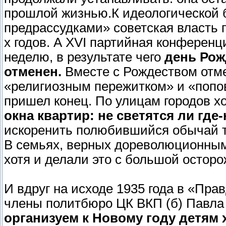
прошлой жизнью.К идеологической 
предрассудками» советская власть 
х годов. А XVI партийная конферен
неделю, в результате чего
день Рож
отменен.
Вместе с Рождеством отме
«религиозным пережитком» и «попов
пришел конец. По улицам городов 
окна квартир: не светятся ли где
искоренить полюбившийся обычай то
В семьях, верных дореволюционным
хотя и делали это с большой остор
И вдруг на исходе 1935 года в «Пра
члены политбюро ЦК ВКП (б) Павла
организуем к Новому году детям