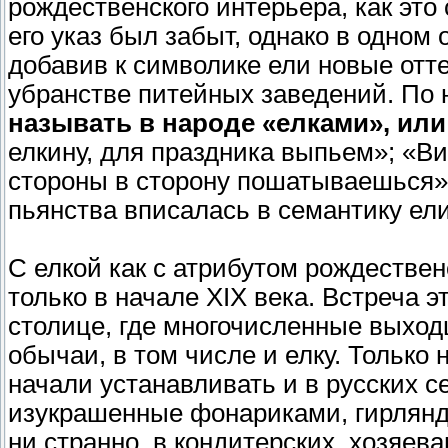
рождественского интерьера, как это
его указ был забыт, однако в одном
добавив к символике ели новые отт
убранстве питейных заведений. По
называть в народе «елками», ил
елкину, для праздника выпьем»; «Вид
стороны в сторону пошатываешься».
пьянства вписалась в семантику ел
С елкой как с атрибутом рождестве
только в начале XIX века. Встреча э
столице, где многочисленные выход
обычаи, в том числе и елку. Только
начали устанавливать и в русских 
изукрашенные фонариками, гирлянда
ни странно, в кондитерских, хозяе