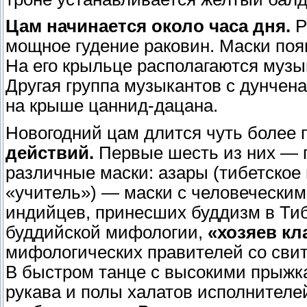
Цам начинается около часа дня.
Р
мощное гудение раковин. Маски поя
На его крыльце располагаются музы
Другая группа музыкантов с дунче
на крыше цаннид-дацана.
Новогодний цам длится чуть более 
действий.
Первые шесть из них — п
различные маски: азары (тибетское
«учитель») — маски с человечески
индийцев, принесших буддизм в Ти
буддийской мифологии,
«хозяев к
мифологических правителей со свит
В быстром танце с высокими прыжк
рукава и полы халатов исполнителе