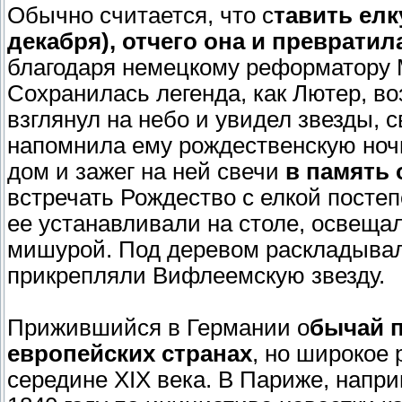
Обычно считается, что с
тавить елк
декабря), отчего она и преврати
благодаря немецкому реформатору Ма
Сохранилась легенда, как Лютер, в
взглянул на небо и увидел звезды, 
напомнила ему рождественскую ночь
дом и зажег на ней свечи
в память 
встречать Рождество с елкой постеп
ее устанавливали на столе, освеща
мишурой. Под деревом раскладывали
прикрепляли Вифлеемскую звезду.
Прижившийся в Германии о
бычай п
европейских странах
, но широкое 
середине XIX века. В Париже, напр