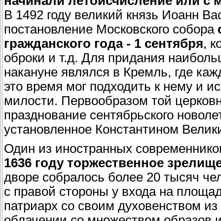
начинали летоисчисление или с ма
В 1492 году великий князь Иоанн В
постановление Московского собора
гражданского года - 1 сентября
, 
оброки и т.д. Для придания наибол
накануне являлся в Кремль, где ка
это время мог подходить к нему и и
милости. Первообразом той церковн
празднование сентябрьского новолет
установленное Константином Велик
Один из иностранных современнико
1636 году торжественное зрелище
дворе собралось более 20 тысяч че
с правой стороны у входа на площад
патриарх со своим духовенством из
облачении со множеством образов и