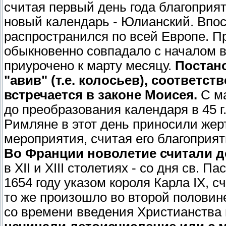
считая первый день года благоприят
новый календарь - Юлианский. Впо
распространился по всей Европе. П
обыкновенно совпадало с началом 
приурочено к марту месяцу.
Постано
"авив" (т.е. колосьев), соответс
встречается в законе Моисея.
С ма
до преобразования календаря в 45 
Римляне в этот день приносили жерт
мероприятия, считая его благоприя
Во Франции новолетие считали до
в XII и XIII столетиях - со дня св. 
1654 году указом короля Карла IX, с
то же произошло во второй половине 
со времени введения Христианства 