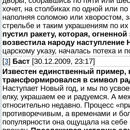
дворы, собравшись по пяти или шести
хочет, на столбиках по одной или по
наполняя соломою или хворостом, з
стрельбе и таким украшениям по их
пустил ракету, которая, огненной
возвестила народу наступление 
царскому указу, началась потеха и п
[
3
]
Баст
[30.12.2009, 23:17]
Известен единственный пример, 
трансформировался в символ ра
Наступает Новый год, и мы по усво
елку, украшаем ее и радуемся. А м
относительно недавно. Процесс «пр
противоречивым, а временами и бо
популярности она ощущала на себе 