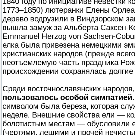
1840 году по инициативе невестки ко
1773–1850) лютеранки Елены Орлеан
дерево водрузили в Виндзорском зам
вышла замуж за Альберта Саксен-Кобу
Emmanuel Herzog von Sachsen-Cobur
елка была привезена немецкими эми
христианских народов (прежде всего
неотъемлемую часть праздника Рож
происхождении сохранялась долгие 
Среди восточнославянских народов, 
пользовалось особой симпатией
символом была береза, которая сл
неделе. Внешние свойства ели — ко
болотистым местам — обусловили е
(чертями, лешими и прочей нечисть