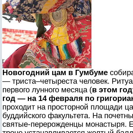
Новогодний цам в Гумбуме
собира
— триста–четыреста человек. Ритуа
первого лунного месяца (
в этом го
год — на 14 февраля по григори
проходит на просторной площади ц
буддийского факультета. На почетн
святые-перерожденцы монастыря. Ес
троне устанавливается желтый бал