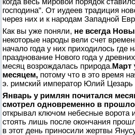
когда весь мировой порядок ставил
господина". От иудеев традиция нов
через них и к народам Западной Ев
Как вы уже поняли,
не всегда Новы
некоторые народы вели счет времен
начало года у них приходилось где н
празднование Нового года у древних
месяц возрождалась природа.
Март 
месяцем,
потому что в это время на
э. римский император Юлий Цезарь п
Январь у римлян почитался месяц
смотрел одновременно в прошло
открывал ключом небесные ворота и
стоять лишь после окончания прошл
в этот день приносили жертвы Янусу