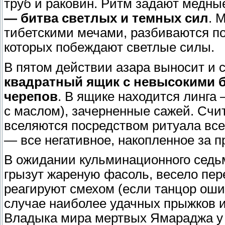
труб и раковин. Ритм задают медны
— битва светлых и темных сил
. 
тибетскими мечами, разбиваются по
которых побеждают светлые силы.
В пятом действии азара выносит и
квадратный ящик с невысокими 
черепов
. В ящике находится линга
с маслом), зачерненные сажей. Счит
вселяются посредством ритуала вс
— все негативное, накопленное за 
В ожидании кульминационного седь
грызут жареную фасоль, весело пер
реагируют смехом (если танцор ош
случае наиболее удачных прыжков 
Владыка мира мертвых Ямараджа у 