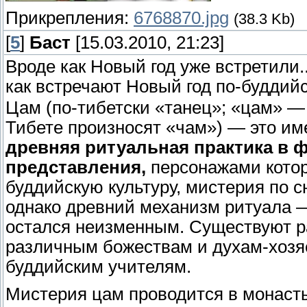
Прикрепления:
6768870.jpg
(38.3 Kb)
[
5
]
Баст
[15.03.2010, 21:23]
Вроде как Новый год уже встретили.
как встречают Новый год по-буддийс
Цам (по-тибетски «танец»; «цам» —
Тибете произносят «чам») — это и
древняя ритуальная практика в 
представления,
персонажами котор
буддийскую культуру, мистерия по 
однако древний механизм ритуала 
остался неизменным. Существуют 
различным божествам и духам-хозя
буддийским учителям.
Мистерия цам проводится в монасты