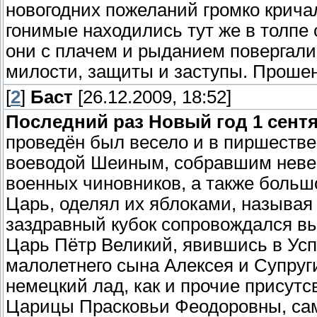
новогодних пожеланий громко крича
гонимые находились тут же в толпе
они с плачем и рыданием повергали 
милости, защиты и заступы. Прошени
[
2
]
Баст
[26.12.2009, 18:52]
Последний раз Новый год 1 сентя
проведён был весело и в пиршеств
воеводой Шеиным, собравшим невер
военных чиновников, а также больш
Царь, оделял их яблоками, называя
заздравный кубок сопровождался вы
Царь Пётр Великий, явившись в Усп
малолетнего сына Алексея и Супруг
немецкий лад, как и прочие присут
Царицы Прасковьи Феодоровны, сам