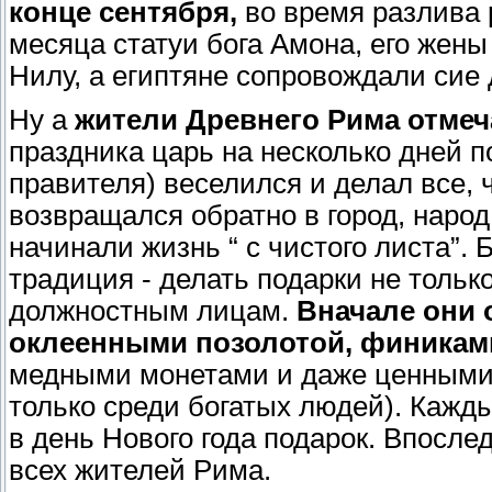
конце сентября,
во время разлива 
месяца статуи бога Амона, его жены
Нилу, а египтяне сопровождали сие
Ну а
жители Древнего Рима отмеч
праздника царь на несколько дней по
правителя) веселился и делал все, ч
возвращался обратно в город, народ
начинали жизнь “ с чистого листа”.
традиция - делать подарки не тольк
должностным лицам.
Вначале они 
оклеенными позолотой, финикам
медными монетами и даже ценными 
только среди богатых людей). Кажд
в день Нового года подарок. Впосле
всех жителей Рима.