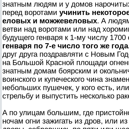
знатным людям и у домов нарочитых
перед воротами
учинить некоторое
еловых и можжевеловых
. А людя
ветви над воротами или над хороми
будущего генваря к 1-му числу 1700 
генваря по 7-е число того же года
друг друга поздравляти с Новым Год
на Большой Красной площади огненны
знатным домам боярским и окольни
воинского и купеческого чина знам
небольших пушечек, у кого есть, ил
стрельбу и выпустить несколько раке
А по улицам большим, где пристойно,
ночам огни зажигать из дров, или из