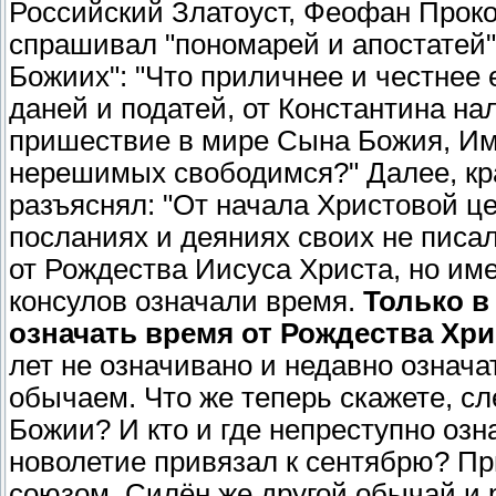
Российский Златоуст, Феофан Прок
спрашивал "пономарей и апостатей"
Божиих": "Что приличнее и честнее 
даней и податей, от Константина на
пришествие в мире Сына Божия, Им 
нерешимых свободимся?" Далее, кра
разъяснял: "От начала Христовой це
посланиях и деяниях своих не писал
от Рождества Иисуса Христа, но им
консулов означали время.
Только в
означать время от Рождества Хри
лет не означивано и недавно означа
обычаем. Что же теперь скажете, с
Божии? И кто и где непреступно озна
новолетие привязал к сентябрю? Пр
союзом. Силён же другой обычай и 