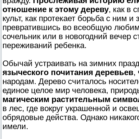
вражду.
Прослеживая историю елки
отношение к этому дереву
, как в 
культ, как протекает борьба с ним и 
превратившись во всеобщую любими
сочельник или в новогодний вечер 
переживаний ребенка.
Обычай устраивать на зимних празд
языческого почитания деревьев
,
народам. Дерево считалось носите
единое целое мир человека, природ
магическим растительным симво
в лес, где вокруг украшенной и ос
обрядовые действа. Однако никаког
имели.