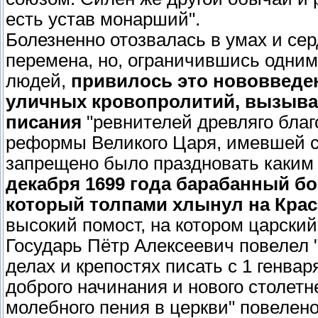
есть устав монарший".
Болезненно отозвалась в умах и сер
перемена, но, ограничившись одни
людей,
привилось это нововведен
уличных кровопролитий, вызыва
писания
"ревнителей древляго благ
реформы Великого Царя, имевшей ст
запрещено было праздновать каким 
декабря 1699 года барабанный бо
который толпами хлынул на Кра
высокий помост, на котором царский
Государь Пётр Алексеевич повелел "
делах и крепостях писать с 1 генвар
доброго начинания и нового столетне
молебного пения в церкви" повелен