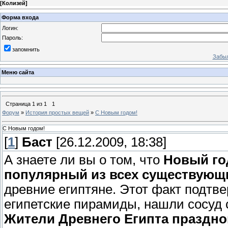
[
Колизей
]
Форма входа
Логин:
Пароль:
запомнить
Забыл
Меню сайта
Страница
1
из
1
1
Форум
»
История простых вещей
»
С Новым годом!
С Новым годом!
[
1
]
Баст
[26.12.2009, 18:38]
А знаете ли вы о том, что
Новый го
популярный из всех существующ
древние египтяне. Этот факт подтве
египетские пирамиды, нашли сосуд с
Жители Древнего Египта праздно