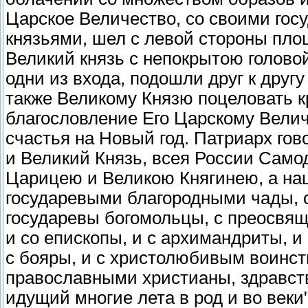
Царское Величество, со своими гос
князьями, шел с левой стороны пло
Великий князь с непокрытою голово
одни из входа, подошли друг к друг
также Великому Князю поцеловать кр
благословление Его Царскому Велич
счастья на Новый год. Патриарх гово
и Великий Князь, всея России Само
Царицею и Великою Княгинею, а на
государевыми благородными чады, с
государевы богомольцы, с преосвя
и со епископы, и с архимандриты, и
с бояры, и с христолюбивым воинств
православными христианы, здравств
идущий многие лета в род и во век