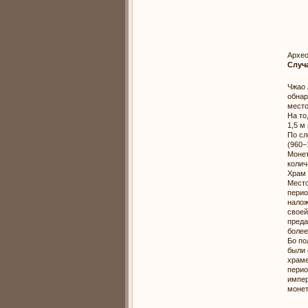
Архео
Случ
Чжао 
обнар
место
На то
1,5 м
По сл
(960−
Монет
колич
Храм
Место
перио
налож
своей
преда
более
Бо по
были 
храме
перио
импер
монет