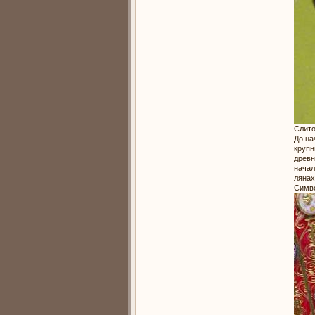
Слито
До на
крупн
древн
начал
лянах
Симво