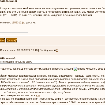
ратель монет
6 году археологи в этой же провинции нашли древнее захоронение, насчитывающее бол
вший все эти монеты в одном месте. В погребении историки нашли 150 монет 20 типо
нь (1115−1234). То есть эти монеты имели хождение в течение более 600 лет.
репления:
1956312.jpg
(174.7 Kb)
 Воскресенье, 28.06.2009, 19:48 | Сообщение #
2
ский
писал(а):
ской площадке начальной школы
тавляете, как обидно стало детям, когда они всё это узнали!
Копались себе в
айских монетах зашифрованы символы природы и гармонии. Приведу часть статьи по 
ские монеты до 1911г. (год провозглашения республики) датировались по цикличе
- 10 "небесных стволов" и 12 "земных ветвей"). Также применялась датировка по го
глифы обозначают животных- написание иероглифов можно посмотреть по ссылке )
лы (мужское и женское начало) пяти элементов - дерева, огня, земли, металла, вод
 - на Тайване) монеты датировались по году республики.
....
стало интересно- посмотрите
это
нно вам понравятся написания иероглифов, цифр и научное объяснение знаков на мо
- три китайские монетки счастья. Возьмите три монеты и САМИ перевяжите их красной