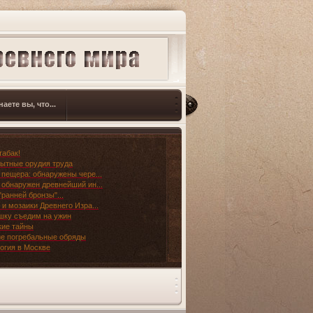
наете вы, что...
табак!
ытные орудия труда
 пещера: обнаружены чере...
 обнаружен древнейший ин...
"ранней бронзы"...
 и мозаики Древнего Изра...
шку съедим на ужин
ие тайны
е погребальные обряды
огия в Москве