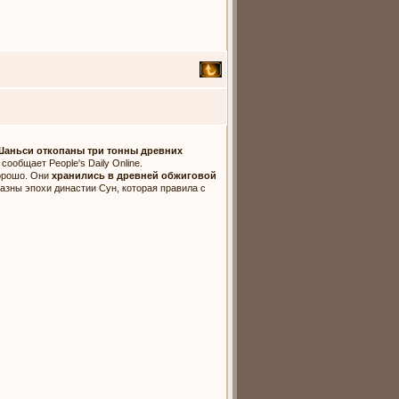
Шаньси откопаны три тонны древних
ообщает People's Daily Online.
орошо. Они
хранились в древней обжиговой
казны эпохи династии Сун, которая правила с