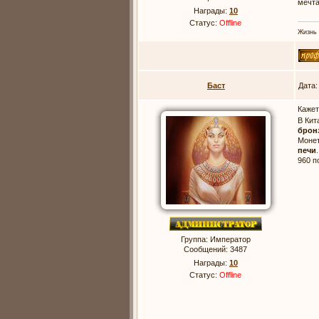
мечта
Награды:
10
Статус:
Offline
Жизнь 
Баст
Дата:
Кажет
В Кит
брон
Монет
печи
960 п
Группа: Император
Сообщений:
3487
Награды:
10
Статус:
Offline