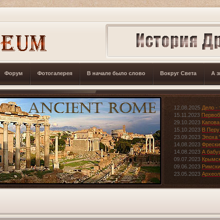
Форум
Фотогалерея
В начале было слово
Вокруг Света
А з
12.08.2025
Дело - 
15.11.2023
Первоб
29.10.2023
Капова
15.10.2023
В Перу
23.09.2023
Эпоха 
14.08.2023
Фрески
14.08.2023
А бабу
09.07.2023
Крымск
09.06.2023
Римски
23.05.2023
Археол