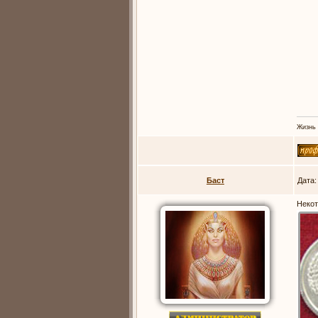
Жизнь 
Баст
Дата:
Некот