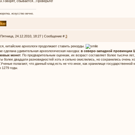
х.Говорят, сбывается...Проверьте!
коротка, искусство вечно.
 Пятница, 24.12.2010, 18:27 | Сообщение #
3
ся, китайские археологи продолжают ставить рекорды.
ае сделана удивительная археологическая находка:
в северо-западной провинции 
зовых монет
. По предварительным оценкам, их возраст составляет более тысячи лет, с
ы более двадцати разновидностей хоть и сильно окислились, но сохранились очень х
. Ученые полагают, что данный клад есть не что иное, как хранилище государственной 
о 1279 годы.