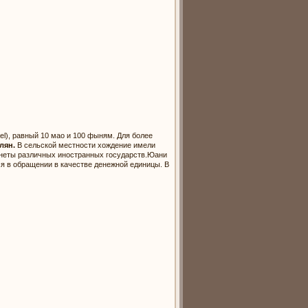
el), равный 10 мао и 100 фыням. Для более
лян.
В сельской местности хождение имели
онеты различных иностранных государств.Юани
ся в обращении в качестве денежной единицы. В