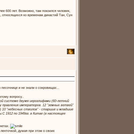
ее 600 лет. Возможно, там покоился человек,
в, относящихся ко временам династий Тан, Сун
 песочнице и не знали о сокровищах...
этому вопросу..
ской системе двумя иероглифами (60-летний
ду правления императоров. 12 "земных ветвей"
 10 "небесных стволов" - старшие и младшие
ы.
С 1912 по 1949гг. в Китае (в настоящее
нетах.
 ленточкой, думая при этом о своих