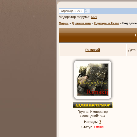
1
Страница
1
из
1
Модератор форума:
Баст
Форум
»
Древний мир
»
Однажды в Китае
»
Под детск
Римский
Дата:
Группа: Император
Сообщений:
824
Награды:
7
Статус:
Offline