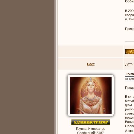
Соби
В 200
собра
и Цзи
Прик
Баст
Дата:
Рим
на дет
Предс
В кит
Китай
цикл 
(иеро
симво
время
Если 
Особе
Группа: Император
А это
Сообщений:
3487