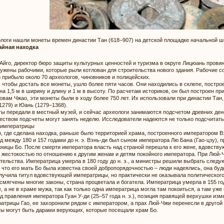
логи нашли монеты времен династии Тан (618−907) на детской площадке начальной ш
айная находка
Айго, директор бюро защиты культурных ценностей и туризма в округе Лицюань прови
ужены рабочими, которые рыли котлован для строительства нового здания. Рабочие со
 прибыло около 70 археологов, чиновников и полицейских.
, чтобы достать все монеты, ушло более пяти часов. Они находились в склепе, постр
 на 1,5 м в ширину и длину и 1 м в высоту. По расчетам историков, он был построен пр
овам Чжао, эти монеты были в ходу более 750 лет. Их использовали при династии Тан
1279) и Юань (1279−1368).
ы передали в местный музей, и сейчас археологи занимаются подсчетом древних ден
еством подсчеты могут занять неделю. Исследователи надеются не только подсчитать,
 императрицы
, где сделана находка, раньше было территорией храма, построенного императором Вэ
д между 180 и 157 годами до н. э. Вэнь-ди был сыном императора Лю Бана (Гао-цзу), пра
ницы Бо. После смерти императора власть над страной перешла к его жене, вдовств
 жестокостью по отношению к другим женам и детям покойного императора. При Люй-Ч
тельства. Императрица умерла в 180 году до н. э., а министры решили выбрать след
 что его мать Бо была известна своей добропорядочностью – люди надеялись, она буд
лучила титул вдовствующей императрицы, но практически не оказывала политического 
смягчены многие законы, страна процветала и богатела. Императрица умерла в 155 год
, а не в храме мужа, так как только одна императрица могла там покоиться, а там уж
д правления императора Гуан У-ди (25−57 года н. э.), позиция правящей верхушки изм
атрицы Гао, ее захоронили рядом с императором, а прах Люй-Чжи перенесли в другой
ы могут быть дарами верующих, которые посещали храм Бо.