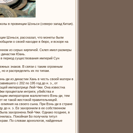
колы в провинции Шэньси (северо-запад Китая).
нции Шэньси, рассказал, что монеты были
общили о своей находке в бюро, и вскоре на
оенном из серых кирпичей. Склеп имел размеры
и династии Юань.
, в период существования империй Сун
ежных знаков. В связи с таким огромным
 но и распределить их по типам.
нь-ди из династии Хань в честь своей матери в
вившего с 202 по 195 год до н. э., от
ующей императрице Люй-Чжи. Она известна
жи процветали интриги, убийства и
ующим императором малолетнего Вэнь-ди, тем
ет не такой жестокой правительницей.
влияния на своего сына. При Вэнь-ди в стране
у до н. э. Ее захоронили в ее собственном
е была захоронена Люй-Чжи. Однако позднее, в
енилась. Покойная Бо получила титул
 храм. По словам археологов, найденные