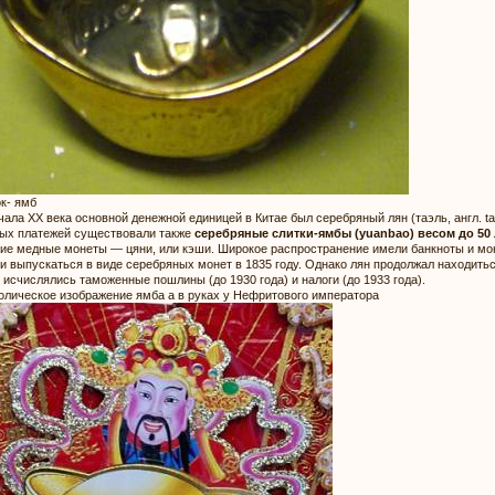
к- ямб
чала XX века основной денежной единицей в Китае был серебряный лян (таэль, англ. ta
ых платежей существовали также
серебряные слитки-ямбы (yuanbao) весом до 50 
ие медные монеты — цяни, или кэши. Широкое распространение имели банкноты и м
и выпускаться в виде серебряных монет в 1835 году. Однако лян продолжал находить
 исчислялись таможенные пошлины (до 1930 года) и налоги (до 1933 года).
лическое изображение ямба а в руках у Нефритового императора