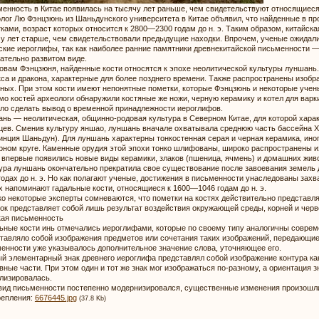
енность в Китае появилась на тысячу лет раньше, чем свидетельствуют относящиеся к
лог Лю Фэнцзюнь из Шаньдунского университета в Китае объявил, что найденные в п
ками, возраст которых относится к 2800—2300 годам до н. э. Таким образом, китайск
у лет старше, чем свидетельствовали предыдущие находки. Впрочем, ученые ожидали
ские иероглифы, так как наиболее ранние памятники древнекитайской письменности —
ательно развитом виде.
овам Фэнцзюня, найденные кости относятся к эпохе неолитической культуры луншань
са и дракона, характерные для более позднего времени. Также распространены изобра
ных. При этом кости имеют непонятные пометки, которые Фэнцзюнь и некоторые уче
о костей археологи обнаружили костяные же ножи, черную керамику и котел для варк
ло сделать вывод о временной принадлежности иероглифов.
нь — неолитическая, общинно-родовая культура в Северном Китае, для которой хара
цев. Сменив культуру яншао, луншань вначале охватывала среднюю часть бассейна Ху
инция Шаньдун). Для луншань характерны тонкостенная серая и черная керамика, ино
рном круге. Каменные орудия этой эпохи тонко шлифованы, широко распространены изд
 впервые появились новые виды керамики, злаков (пшеница, ячмень) и домашних живо
ура луншань окончательно прекратила свое существование после завоевания земель
годах до н. э. Но как полагают ученые, достижения в письменности унаследованы захв
х напоминают гадальные кости, относящиеся к 1600—1046 годам до н. э.
о некоторые эксперты сомневаются, что пометки на костях действительно представля
ок представляет собой лишь результат воздействия окружающей среды, корней и черв
ая письменность
ьные кости инь отмечались иероглифами, которые по своему типу аналогичны совре
тавляло собой изображения предметов или сочетания таких изображений, передающие 
енности уже указывалось дополнительное значение слова, уточняющее его.
й элементарный знак древнего иероглифа представлял собой изображение контура как
вные части. При этом один и тот же знак мог изображаться по-разному, а ориентация 
лизировалась.
вид письменности постепенно модернизировался, существенные изменения произошли то
репления:
6676445.jpg
(37.8 Kb)