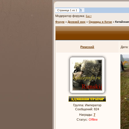
1
Страница
1
из
1
Модератор форума:
Баст
Форум
»
Древний мир
»
Однажды в Китае
»
Китайская
Римский
Дата:
Группа: Император
Сообщений:
824
Награды:
7
Статус:
Offline