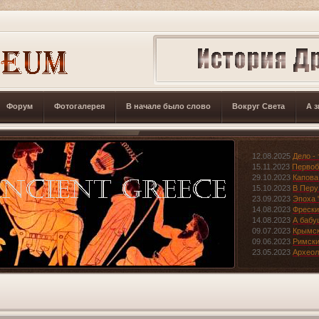
Форум
Фотогалерея
В начале было слово
Вокруг Света
А з
12.08.2025
Дело - 
15.11.2023
Первоб
29.10.2023
Капова
15.10.2023
В Перу
23.09.2023
Эпоха 
14.08.2023
Фрески
14.08.2023
А бабу
09.07.2023
Крымск
09.06.2023
Римски
23.05.2023
Археол