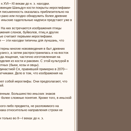
 XVI—XI векам до н. э. находки.
ровинции Шаньдун кости покрыты иероглифами-
ая письменность оказалась приблизительно на
 рано или поздно обнаружить более древние
 иньские гадательные надписи предстают уже в
. На них встречаются изображения птицы
жения слонов, буйволов, птиц и других
ные считают первыми иероглифами.
и — эти находки типичны для луншань, что
ктерны многие нововведения в быт древних
анхэ, а затем распространилась и на восток
гда лощеная, частично изготовленная на
елия из кости и раковин. С этой культурой в
тных (быки, козы и овцы).
 династией Ся, правившей примерно в 2070—
атчиками. Дело в том, что изображения на
ют собой иероглифы. Они предполагают, что
ей.
менным. Большинство иньских знаков
более сложные понятия. Кроме того, в иньской
ого-либо предмета, не разложимого на
знака относительно направления строки не
лько во II—I веках до н. э.