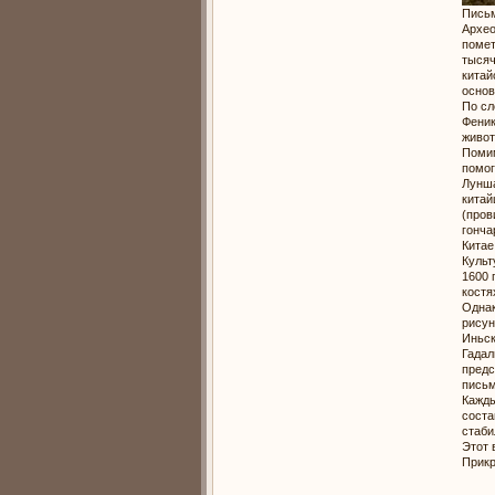
Письм
Архео
помет
тысяч
китай
основ
По сл
Феник
живот
Помим
помог
Лунша
китай
(пров
гонча
Китае
Культ
1600 
костя
Однак
рисун
Иньск
Гадал
предс
письм
Кажды
соста
стаби
Этот 
Прик