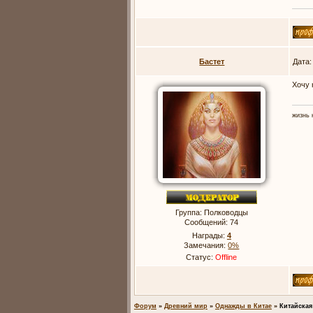
Бастет
Дата:
Хочу 
жизнь 
Группа: Полководцы
Сообщений:
74
Награды:
4
Замечания:
0%
Статус:
Offline
Форум
»
Древний мир
»
Однажды в Китае
»
Китайская