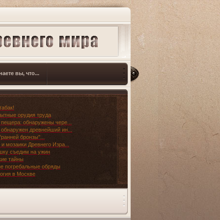
наете вы, что...
табак!
ытные орудия труда
 пещера: обнаружены чере...
 обнаружен древнейший ин...
"ранней бронзы"...
 и мозаики Древнего Изра...
шку съедим на ужин
ие тайны
е погребальные обряды
огия в Москве