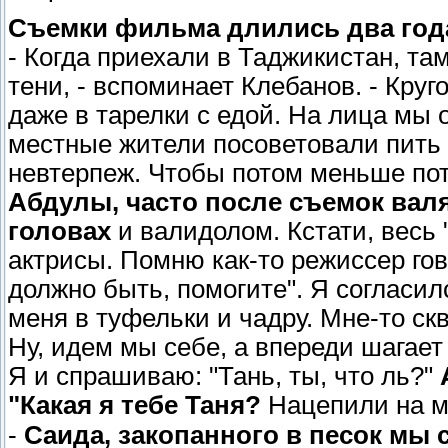
Съемки фильма длились два год
- Когда приехали в Таджикистан, та
тени, - вспоминает Клебанов. - Круго
даже в тарелки с едой. На лица мы
местные жители посоветовали пить в
невтерпеж. Чтобы потом меньше пот
Абдулы, часто после съемок вал
головах
и валидолом. Кстати, весь 
актрисы. Помню как-то режиссер гов
должно быть, помогите". Я согласи
меня в туфельки и чадру. Мне-то скв
Ну, идем мы себе, а впереди шагает
Я и спрашиваю: "Тань, ты, что ль?"
"Какая я тебе Таня?
Нацепили на ме
-
Саида, закопанного в песок мы 