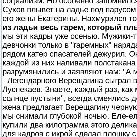
социализм. Но особенно запомнилс
Сухов плывет на ладье под парусом.
его жены Екатерины. Нахмурился то
из ладьи весь гарем, который пл
мы эти кадры уже осенью. Мужики-то
девчонки только в "гаремных" наряд
рядом катер спасателей дежурил. О
каждой из них наливали полстакана 
разрумянились и заявляют нам: "А м
- Легендарного Верещагина сыграл 
Луспекаев. Знаете, каждый раз, ка
солнце пустыни", всегда смеялись д
жена предлагает Верещагину черную 
мы снимали глубокой ночью.
Еле-е
купили два килограмма этого делик
для кадров с икрой сделал плошку с