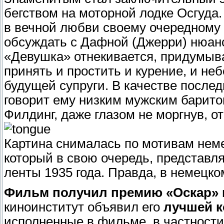
бегством на моторной лодке Осгуда
в вечной любви своему очередному 
обсуждать с Дафной (Джерри) нюан
«Девушка» отнекивается, придумыва
принять и простить и курение, и не
будущей супруги. В качестве послед
говорит ему низким мужским барито
Филдинг, даже глазом не моргнув, от
Картина снималась по мотивам нем
который в свою очередь, представл
ленты 1935 года. Правда, в немецко
Фильм получил премию «Оскар» и
киноинститут объявил его
лучшей к
исполненные в фильме, в частности 