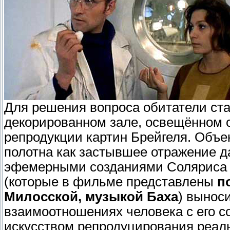
Для решения вопроса обитатели ст
декорированном зале, освещённом с
репродукции картин Брейгеля. Объе
полотна как застывшее отражение 
эфемерными созданиями Соляриса 
(которые в фильме представлены
по
Милосской, музыкой Баха
) вынос
взаимоотношениях человека с его со
искусством репродуцирования реал