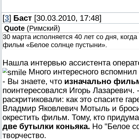
[
3
]
Баст
[30.03.2010, 17:48]
Quote
(
Римский
)
30 марта исполняется 40 лет со дня, ког
фильм «Белое солнце пустыни».
Нашла интервью ассистента операто
Много интересного вспомнил 
- Вы знаете, что
изначально фильм
поинтересовался Игорь Лазаревич. -
раскритиковали: как это спасите гар
Владмир Яковлевич Мотыль и броси
окрестить фильм. Тому, кто придум
две бутылки коньяка.
Но "Белое со
творчество.