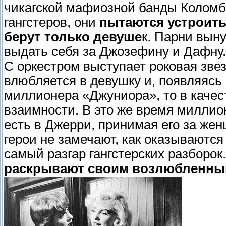
чикагской мафиозной банды Коломбо
гангстеров, они
пытаются устроить
берут только девуше
к. Парни вын
выдать себя за Джозефину и Дафну.
С оркестром выступает роковая зве
влюбляется в девушку и, появляясь 
миллионера «Джуниора», то в качест
взаимности. В это же время миллио
есть в Джерри, принимая его за же
герои не замечают, как оказываютс
самый разгар гангстерских разборок
раскрывают своим возлюбленным