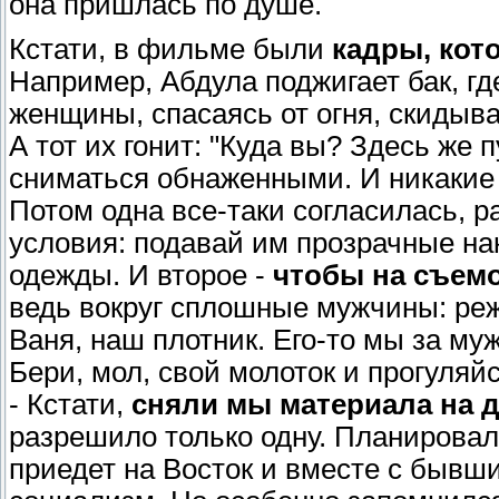
она пришлась по душе.
Кстати, в фильме были
кадры, кот
Например, Абдула поджигает бак, гд
женщины, спасаясь от огня, скидываю
А тот их гонит: "Куда вы? Здесь же 
сниматься обнаженными. И никакие 
Потом одна все-таки согласилась, р
условия: подавай им прозрачные нак
одежды. И второе -
чтобы на съем
ведь вокруг сплошные мужчины: реж
Ваня, наш плотник. Его-то мы за муж
Бери, мол, свой молоток и прогуляй
- Кстати,
сняли мы материала на д
разрешило только одну. Планировало
приедет на Восток и вместе с бывш