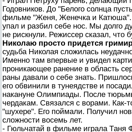
- Играл Петруху парень, делающий 
Годовников. До "Белого солнца пуст
фильме "Женя, Женечка и Катюша".
упал и разбил себе нос. Мы долго д
не рискнули. Режиссер сказал, что б
Николаю просто придется гримир
судьба Николая сложилась неудачно
Именно там впервые и увидел карти
проникающее ранение в область сер
раны давали о себе знать. Пришлос
его обвинили в тунеядстве и посади
накануне Олимпиады. После тюрьмы
чердакам. Связался с ворами. Как-то
"шухере". Его поймали. Получил нов
сложности восемь лет.
- Гюльчатай в фильме играла Таня 