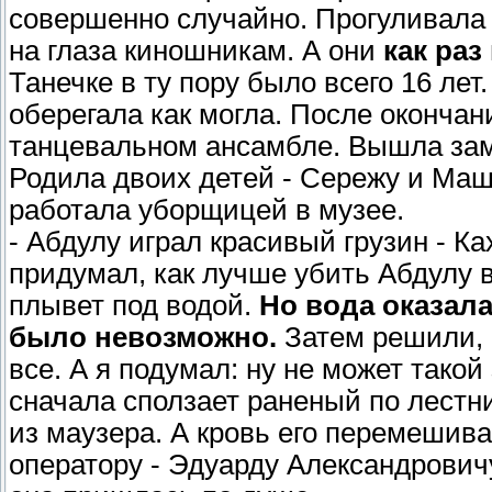
совершенно случайно. Прогуливала 
на глаза киношникам. А они
как раз
Танечке в ту пору было всего 16 лет
оберегала как могла. После окончан
танцевальном ансамбле. Вышла зам
Родила двоих детей - Сережу и Маше
работала уборщицей в музее.
- Абдулу играл красивый грузин - Ка
придумал, как лучше убить Абдулу 
плывет под водой.
Но вода оказала
было невозможно.
Затем решили, ч
все. А я подумал: ну не может такой
сначала сползает раненый по лестни
из маузера. А кровь его перемешив
оператору - Эдуарду Александрович