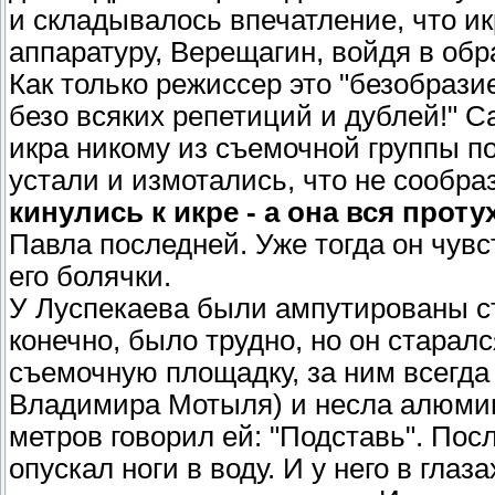
и складывалось впечатление, что и
аппаратуру, Верещагин, войдя в обра
Как только режиссер это "безобрази
безо всяких репетиций и дублей!" С
икра никому из съемочной группы по
устали и измотались, что не сообра
кинулись к икре - а она вся протух
Павла последней. Уже тогда он чувс
его болячки.
У Луспекаева были ампутированы сту
конечно, было трудно, но он старалс
съемочную площадку, за ним всегда
Владимира Мотыля) и несла алюмин
метров говорил ей: "Подставь". Пос
опускал ноги в воду. И у него в глаз