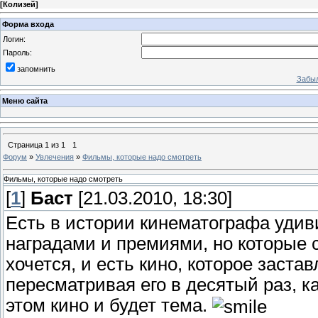
[
Колизей
]
Форма входа
Логин:
Пароль:
запомнить
Забыл
Меню сайта
Страница
1
из
1
1
Форум
»
Увлечения
»
Фильмы, которые надо смотреть
Фильмы, которые надо смотреть
[
1
]
Баст
[21.03.2010, 18:30]
Есть в истории кинематографа уди
наградами и премиями, но которые 
хочется, и есть кино, которое заста
пересматривая его в десятый раз, к
этом кино и будет тема.