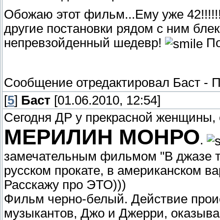
Обожаю этот фильм...Ему уже 42!!!!!!
другие постановки рядом с ним блек
непревзойденный шедевр!
По
Сообщение отредактировал
Баст
-
П
[
5
]
Баст
[01.06.2010, 12:54]
Сегодня ДР у прекрасной женщины,
МЕРИЛИН МОНРО
.
замечательным фильмом "В джазе т
русском прокате, в американском в
Расскажу про ЭТО)))
Фильм черно-белый. Действие проис
музыкантов, Джо и Джерри, оказыв