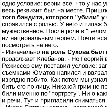
одно условие: верни все, что у нас 
весь реквизит был на месте. Пришл
того бандита, которого "убили" у 
справился с ролью. У него и типаж б
мужественное. После роли в "Белом
ни национальным героем. Почти вся
посмотреть на него.
- Изначально
на роль Сухова был
продолжает Клебанов. - Но Георгий 
Режиссер ему поставил условие: з
съемками Юматов напился и ввязалс
изрядно побито. Как потом мы узна
бить его по лицу. Никакой грим не п
били именно по "портрету". Ни о как
и речи. Тут и пригласили сниматься