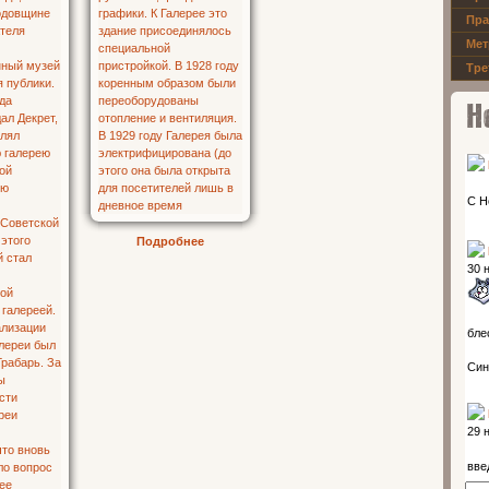
Пра
Мет
Тре
Новос
Подробнее