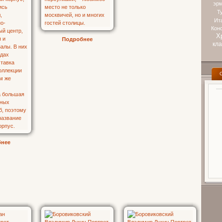
эр
Т
Ит
Кон
Х
Подробнее
кл
бнее