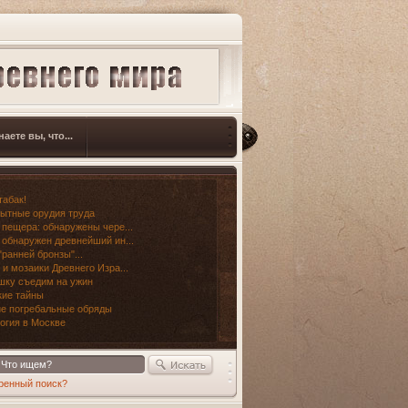
наете вы, что...
табак!
ытные орудия труда
 пещера: обнаружены чере...
 обнаружен древнейший ин...
"ранней бронзы"...
 и мозаики Древнего Изра...
шку съедим на ужин
ие тайны
е погребальные обряды
огия в Москве
ренный поиск?