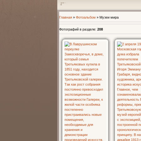
Главная
»
Фотоальбом
» Музеи мира
Фотографий в разделе
:
208