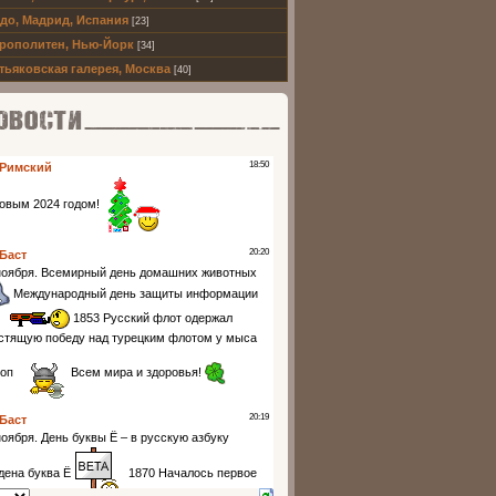
до, Мадрид, Испания
[23]
рополитен, Нью-Йорк
[34]
тьяковская галерея, Москва
[40]
ти партнеров