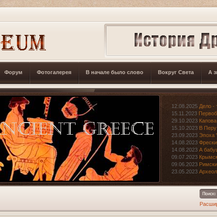
Форум
Фотогалерея
В начале было слово
Вокруг Света
А з
12.08.2025
Дело - 
15.11.2023
Первоб
29.10.2023
Капова
15.10.2023
В Перу
23.09.2023
Эпоха 
14.08.2023
Фрески
14.08.2023
А бабу
09.07.2023
Крымск
09.06.2023
Римски
23.05.2023
Археол
Расши