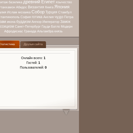
древний Египет
митаж
базилика
язычество
Япония
Византия
утанхамон
Абидос
Книга
Собор
Турция
алия
Ислам
мозаика
Стамбул
чудо
готика
стантинополь
София
Англия
Петра
рам
буддизм
Замок
икона
Ангкор
Император
ассицизм
Санкт-Петербург
Гауди
Батло
Модерн
Афродисиас
Гранада
Альгамбра
князь
Статистика
Друзья сайта
Онлайн всего:
1
Гостей:
1
Пользователей:
0