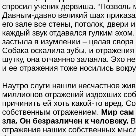
спросил ученик дервиша. “Позволь м
Давным-давно великий шах приказал
его зале все стены, потолок, двери 
каждый звук отдавался гулким эхом.
застыла в изумлении – целая свора о
Собака оскалила зубы, и отражения
шутку, она отчаянно залаяла. Эхо не
и ее отражения тоже носились вокру
Наутро слуги нашли несчастное жи
миллионов отражений издохших собак
причинить ей хоть какой-то вред. С
собственным отражением.
Мир сам 
зла. Он безразличен к человеку.
В
отражение наших собственных мысле