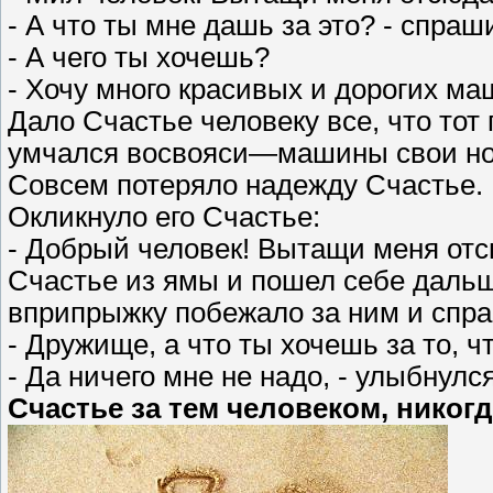
- А что ты мне дашь за это? - спраши
- А чего ты хочешь?
- Хочу много красивых и дорогих м
Дало Счастье человеку все, что тот 
умчался восвояси—машины свои нов
Совсем потеряло надежду Счастье. 
Окликнуло его Счастье:
- Добрый человек! Вытащи меня отс
Счастье из ямы и пошел себе даль
вприпрыжку побежало за ним и спр
- Дружище, а что ты хочешь за то, ч
- Да ничего мне не надо, - улыбнул
Счастье за тем человеком, никогда