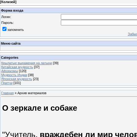
[
Колизей
]
Форма входа
Логин:
Пароль:
запомнить
Забыл
Меню сайта
Categories
Крылатые выражения на латыни
[39]
Китайская мудрость
[37]
Афоризмы
[120]
Мудрость Индии
[38]
Японская мудрость
[23]
Притчи
[101]
Главная
»
Архив материалов
О зеркале и собаке
"Учитель,
враждебен ли мир челов